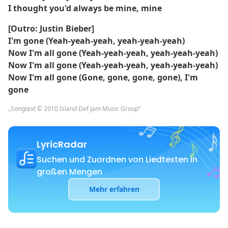
I thought you'd always be mine, mine
[Outro: Justin Bieber]
I'm gone (Yeah-yeah-yeah, yeah-yeah-yeah)
Now I'm all gone (Yeah-yeah-yeah, yeah-yeah-yeah)
Now I'm all gone (Yeah-yeah-yeah, yeah-yeah-yeah)
Now I'm all gone (Gone, gone, gone, gone), I'm
gone
„Songtext © 2010 Island Def Jam Music Group“
LyricRadar
Suchen und Zuordnen von Liedtexten in
großen Mengen
Mehr erfahren