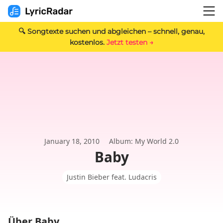
🔍 Songtexte suchen und abgleichen – schnell, genau,
kostenlos.
Jetzt testen →
January 18, 2010
Album: My World 2.0
Baby
Justin Bieber feat. Ludacris
Über Baby