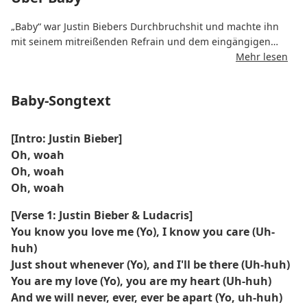
„Baby“ war Justin Biebers Durchbruchshit und machte ihn
mit seinem mitreißenden Refrain und dem eingängigen
Thema der jungen Liebe zum Weltstar.
Mehr lesen
Der Track enthält einen Gastvers von Ludacris und kombiniert
Baby-Songtext
die Energie des Teenie-Pop mit sanften R&B-Einflüssen,
wodurch er ein breites Publikum anspricht.
[Intro: Justin Bieber]
Sein enormer Erfolg auf Plattformen wie YouTube und
Oh, woah
Billboard trug dazu bei, eine neue Ära des internetbasierten
Oh, woah
Popstar-Daseins einzuläuten.
Oh, woah
[Verse 1: Justin Bieber & Ludacris]
You know you love me (Yo), I know you care (Uh-
huh)
Just shout whenever (Yo), and I'll be there (Uh-huh)
You are my love (Yo), you are my heart (Uh-huh)
And we will never, ever, ever be apart (Yo, uh-huh)