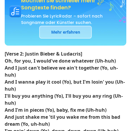
Möchten Sie schneller mehr
Songtexte finden?
Probieren Sie LyricRadar – sofort nach
Songname oder Künstler suchen.
Mehr erfahren
[Verse 2: Justin Bieber & Ludacris]
Oh, for you, I would've done whatever (Uh-huh)
And I just can't believe we ain't together (Yo, uh-
huh)
And I wanna play it cool (Yo), but I'm losin' you (Uh-
huh)
I'll buy you anything (Yo), I'll buy you any ring (Uh-
huh)
And I'm in pieces (Yo), baby, fix me (Uh-huh)
And just shake me 'til you wake me from this bad
dream (Yo, uh-huh)