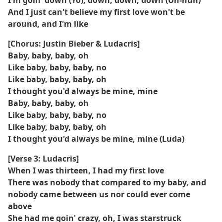
I'm goin' down (Yo), down, down, down (Uh-huh)
And I just can't believe my first love won't be
around, and I'm like
[Chorus: Justin Bieber & Ludacris]
Baby, baby, baby, oh
Like baby, baby, baby, no
Like baby, baby, baby, oh
I thought you'd always be mine, mine
Baby, baby, baby, oh
Like baby, baby, baby, no
Like baby, baby, baby, oh
I thought you'd always be mine, mine (Luda)
[Verse 3: Ludacris]
When I was thirteen, I had my first love
There was nobody that compared to my baby, and
nobody came between us nor could ever come
above
She had me goin' crazy, oh, I was starstruck