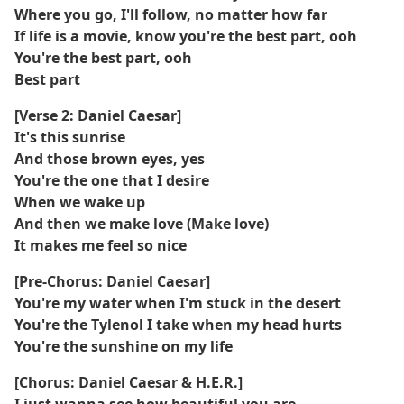
Where you go, I'll follow, no matter how far
If life is a movie, know you're the best part, ooh
You're the best part, ooh
Best part
[Verse 2: Daniel Caesar]
It's this sunrise
And those brown eyes, yes
You're the one that I desire
When we wake up
And then we make love (Make love)
It makes me feel so nice
[Pre-Chorus: Daniel Caesar]
You're my water when I'm stuck in the desert
You're the Tylenol I take when my head hurts
You're the sunshine on my life
[Chorus: Daniel Caesar & H.E.R.]