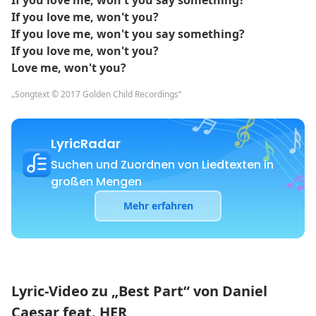
If you love me, won't you say something?
If you love me, won't you?
If you love me, won't you say something?
If you love me, won't you?
Love me, won't you?
„Songtext © 2017 Golden Child Recordings“
LyricRadar
Suchen und Zuordnen von Liedtexten in
großen Mengen
Mehr erfahren
Lyric-Video zu „Best Part“ von Daniel
Caesar feat. HER