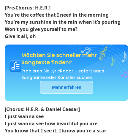
[Pre-Chorus: H.E.R.]
You're the coffee that I need in the morning
You're my sunshine in the rain when it's pouring
Won't you give yourself to me?
Give it all, oh
Möchten Sie schneller mehr
Songtexte finden?
Probieren Sie LyricRadar – sofort nach
Songname oder Künstler suchen.
Mehr erfahren
[Chorus: H.E.R. & Daniel Caesar]
I just wanna see
I just wanna see how beautiful you are
You know that I see it, I know you're a star