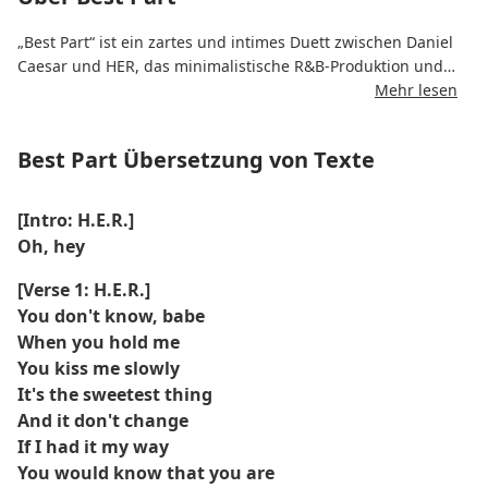
„Best Part“ ist ein zartes und intimes Duett zwischen Daniel
Caesar und HER, das minimalistische R&B-Produktion und
gefühlvollen Gesang präsentiert.
Mehr lesen
Der Text drückt tiefe emotionale Verbundenheit und die
Best Part Übersetzung von Texte
Schönheit des Verliebtseins aus, wenn die andere Person
zum besten Teil des eigenen Lebens wird.
[Intro: H.E.R.]
Mit seinen sanften Gitarrenklängen und der harmonischen
Oh, hey
Darbietung wurde der Track zu einem modernen Klassiker
des Soul und des zeitgenössischen R&B.
[Verse 1: H.E.R.]
You don't know, babe
When you hold me
You kiss me slowly
It's the sweetest thing
And it don't change
If I had it my way
You would know that you are