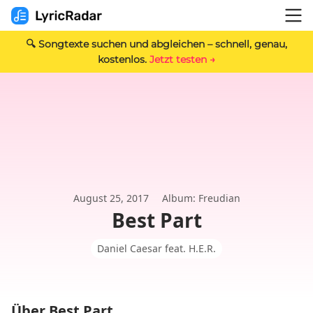
🔍 Songtexte suchen und abgleichen – schnell, genau,
kostenlos.
Jetzt testen →
August 25, 2017
Album: Freudian
Best Part
Daniel Caesar feat. H.E.R.
Über Best Part