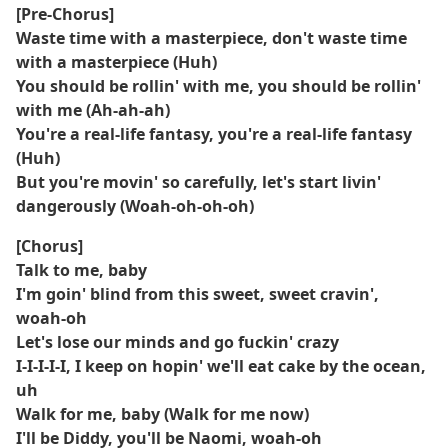
[Pre-Chorus]
Waste time with a masterpiece, don't waste time
with a masterpiece (Huh)
You should be rollin' with me, you should be rollin'
with me (Ah-ah-ah)
You're a real-life fantasy, you're a real-life fantasy
(Huh)
But you're movin' so carefully, let's start livin'
dangerously (Woah-oh-oh-oh)
[Chorus]
Talk to me, baby
I'm goin' blind from this sweet, sweet cravin',
woah-oh
Let's lose our minds and go fuckin' crazy
I-I-I-I-I, I keep on hopin' we'll eat cake by the ocean,
uh
Walk for me, baby (Walk for me now)
I'll be Diddy, you'll be Naomi, woah-oh