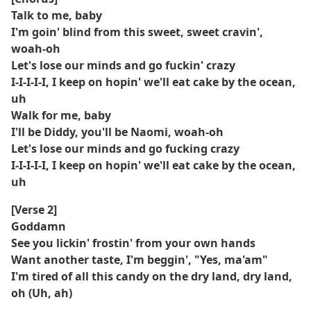
Talk to me, baby
I'm goin' blind from this sweet, sweet cravin',
woah-oh
Let's lose our minds and go fuckin' crazy
I-I-I-I-I, I keep on hopin' we'll eat cake by the ocean,
uh
Walk for me, baby
I'll be Diddy, you'll be Naomi, woah-oh
Let's lose our minds and go fucking crazy
I-I-I-I-I, I keep on hopin' we'll eat cake by the ocean,
uh
[Verse 2]
Goddamn
See you lickin' frostin' from your own hands
Want another taste, I'm beggin', "Yes, ma'am"
I'm tired of all this candy on the dry land, dry land,
oh (Uh, ah)