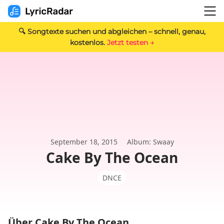
🔍 Songtexte suchen und abgleichen – schnell, genau,
kostenlos.
Jetzt testen →
September 18, 2015
Album: Swaay
Cake By The Ocean
DNCE
Über Cake By The Ocean