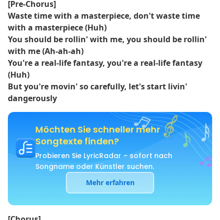
[Pre-Chorus]
Es wurde in mehreren Ländern mit Platin ausgezeichnet und
Waste time with a masterpiece, don't waste time
hatte im Mai 540 über 2025 Millionen Aufrufe auf YouTube.
with a masterpiece (Huh)
You should be rollin' with me, you should be rollin'
with me (Ah-ah-ah)
You're a real-life fantasy, you're a real-life fantasy
(Huh)
But you're movin' so carefully, let's start livin'
dangerously
Möchten Sie schneller mehr
Songtexte finden?
Probieren Sie LyricRadar – sofort nach
Songname oder Künstler suchen.
Mehr erfahren
[Chorus]