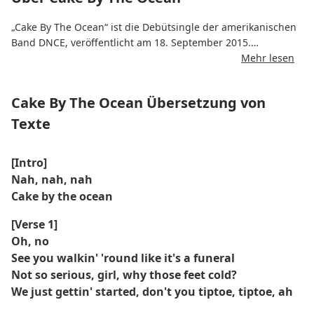
„Cake By The Ocean“ ist die Debütsingle der amerikanischen
Band DNCE, veröffentlicht am 18. September 2015.
Mehr lesen
Der Track wurde von Joe Jonas, Justin Tranter und dem
schwedischen Produktionsduo Mattman & Robin
Cake By The Ocean Übersetzung von
geschrieben, die das Lied auch produzierten.
Texte
Der Titel des Songs entstand aus einer Fehlübersetzung des
Cocktailnamens „Sex on the Beach“ durch schwedische
[Intro]
Produzenten, was zu dem verspielten Titel „Cake By The
Nah, nah, nah
Ocean“ führte.
Cake by the ocean
Das von Black Coffee und Gigi Hadid gedrehte Musikvideo
[Verse 1]
zeigt eine humorvolle Kuchenschlacht am Strand, die in eine
Oh, no
ausgelassene Strandparty ausartet.
See you walkin' 'round like it's a funeral
Das Lied wurde ein kommerzieller Erfolg, erreichte Platz 9
Not so serious, girl, why those feet cold?
der Billboard Hot 100 und landete in mehreren Ländern in
We just gettin' started, don't you tiptoe, tiptoe, ah
den Charts.