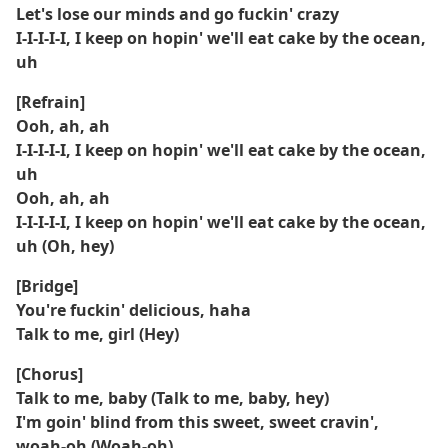
Let's lose our minds and go fuckin' crazy
I-I-I-I-I, I keep on hopin' we'll eat cake by the ocean,
uh
[Refrain]
Ooh, ah, ah
I-I-I-I-I, I keep on hopin' we'll eat cake by the ocean,
uh
Ooh, ah, ah
I-I-I-I-I, I keep on hopin' we'll eat cake by the ocean,
uh (Oh, hey)
[Bridge]
You're fuckin' delicious, haha
Talk to me, girl (Hey)
[Chorus]
Talk to me, baby (Talk to me, baby, hey)
I'm goin' blind from this sweet, sweet cravin',
woah-oh (Woah-oh)