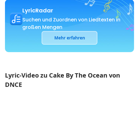
LyricRadar
Suchen und Zuordnen von Liedtexten in
großen Mengen
Mehr erfahren
Lyric-Video zu Cake By The Ocean von
DNCE