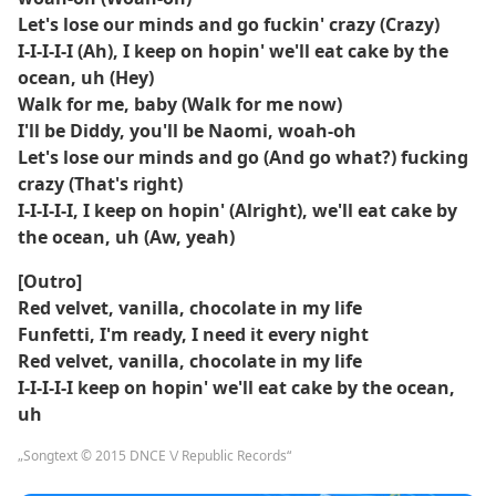
Let's lose our minds and go fuckin' crazy (Crazy)
I-I-I-I-I (Ah), I keep on hopin' we'll eat cake by the
ocean, uh (Hey)
Walk for me, baby (Walk for me now)
I'll be Diddy, you'll be Naomi, woah-oh
Let's lose our minds and go (And go what?) fucking
crazy (That's right)
I-I-I-I-I, I keep on hopin' (Alright), we'll eat cake by
the ocean, uh (Aw, yeah)
[Outro]
Red velvet, vanilla, chocolate in my life
Funfetti, I'm ready, I need it every night
Red velvet, vanilla, chocolate in my life
I-I-I-I-I keep on hopin' we'll eat cake by the ocean,
uh
„Songtext © 2015 DNCE \/ Republic Records“