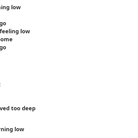
ning low
 go
feeling low
 home
 go
t
ived too deep
rning low