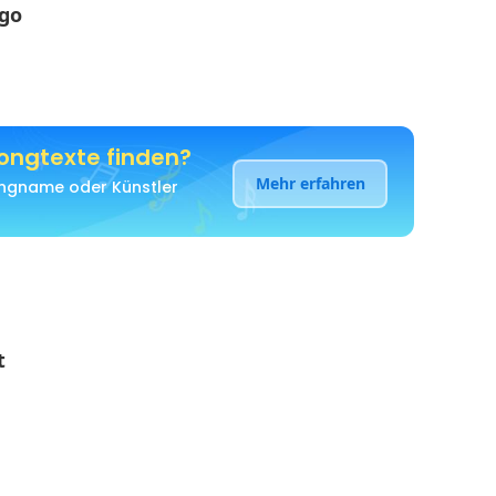
 go
ongtexte finden?
Mehr erfahren
Songname oder Künstler
t