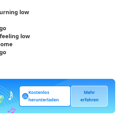
burning low
 go
feeling low
 home
 go
Kostenlos
Mehr
in
herunterladen
erfahren