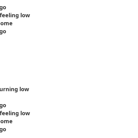
 go
feeling low
 home
 go
burning low
 go
feeling low
 home
 go