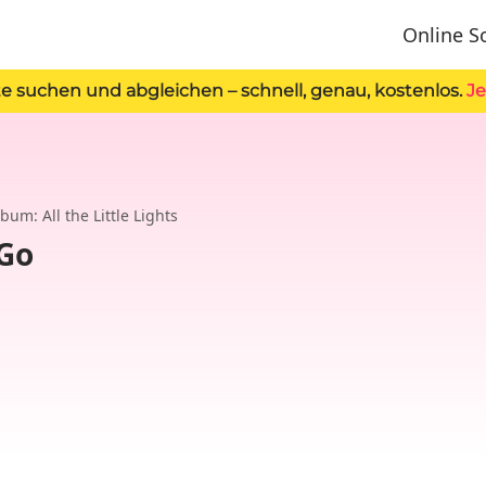
Online S
e suchen und abgleichen – schnell, genau, kostenlos.
Je
bum: All the Little Lights
 Go