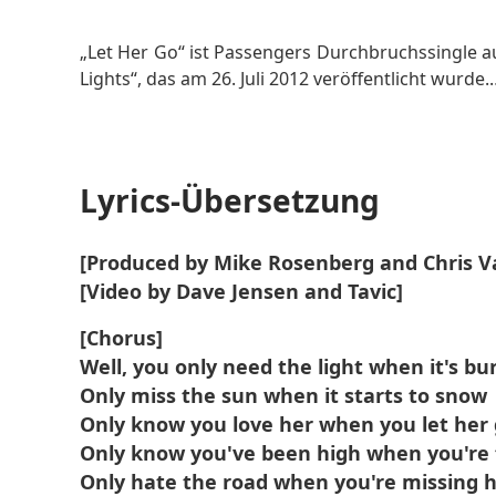
Mehr lesen
„Let Her Go“ ist Passengers Durchbruchssingle au
Lights“, das am 26. Juli 2012 veröffentlicht wurde.
Das Lied verbindet sanfte Akustikgitarre mit poet
und konzentriert sich auf die Erkenntnis, dass 
geht.
Lyrics-Übersetzung
Seine universelle Botschaft und seine herzliche
[Produced by Mike Rosenberg and Chris Va
ersten Platz, errangen Multi-Platin-Auszeichnu
[Video by Dave Jensen and Tavic]
Streams und Aufrufen.
[Chorus]
Well, you only need the light when it's bu
Only miss the sun when it starts to snow
Only know you love her when you let her
Only know you've been high when you're 
Only hate the road when you're missing