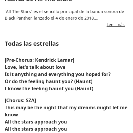
“All The Stars” es el sencillo principal de la banda sonora de
Black Panther, lanzado el 4 de enero de 2018.
Leer más
La canción fue escrita por Kendrick Lamar, SZA, Al Shux,
Sounwave y Anthony “Top Dawg” Tiffith.
Todas las estrellas
El video musical, dirigido por Dave Meyers y The Little
Homies, se estrenó el 6 de febrero de 2018, presentando
[Pre-Chorus: Kendrick Lamar]
imágenes afrocéntricas y afrofuturistas.
Love, let's talk about love
Is it anything and everything you hoped for?
La canción fue un éxito comercial, alcanzando el puesto
Or do the feeling haunt you? (Haunt)
número 7 en el Billboard Hot 100 y figurando en las listas de
I know the feeling haunt you (Haunt)
varios países.
[Chorus: SZA]
Fue certificado 2× Platino por la RIAA y tiene más de 540
This may be the night that my dreams might let me
millones de visitas en YouTube hasta junio de 2025.
know
All the stars approach you
All the stars approach you