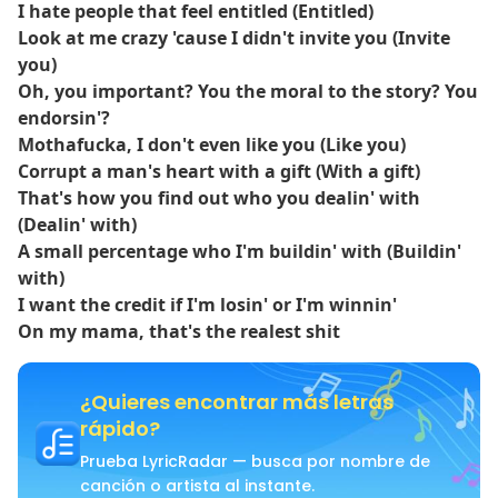
I hate people that feel entitled (Entitled)
Look at me crazy 'cause I didn't invite you (Invite
you)
Oh, you important? You the moral to the story? You
endorsin'?
Mothafucka, I don't even like you (Like you)
Corrupt a man's heart with a gift (With a gift)
That's how you find out who you dealin' with
(Dealin' with)
A small percentage who I'm buildin' with (Buildin'
with)
I want the credit if I'm losin' or I'm winnin'
On my mama, that's the realest shit
¿Quieres encontrar más letras
rápido?
Prueba LyricRadar — busca por nombre de
canción o artista al instante.