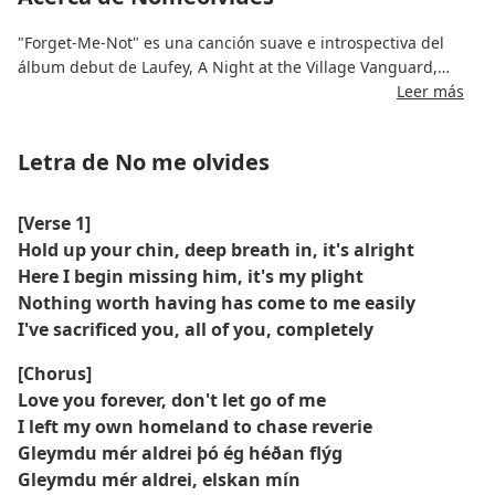
"Forget-Me-Not" es una canción suave e introspectiva del
álbum debut de Laufey, A Night at the Village Vanguard,
lanzado el 30 de abril de 2021. Compuesta e interpretada por
Leer más
Laufey, la canción combina melodías con influencias de jazz
con letras íntimas que exploran temas de amor fugaz,
Letra de No me olvides
recuerdos y anhelo. La producción minimalista, con piano
suave, arreglos de cuerda y percusión sutil, permite que su
delicada voz transmita profundos matices emocionales.
[Verse 1]
Hold up your chin, deep breath in, it's alright
La canción ha sido aclamada por su profundidad lírica, su
Here I begin missing him, it's my plight
melodía cautivadora y la capacidad de Laufey para evocar
Nothing worth having has come to me easily
nostalgia. Está disponible en streaming en varias
I've sacrificed you, all of you, completely
plataformas, como Spotify, Apple Music y YouTube.
[Chorus]
Love you forever, don't let go of me
I left my own homeland to chase reverie
Gleymdu mér aldrei þó ég héðan flýg
Gleymdu mér aldrei, elskan mín