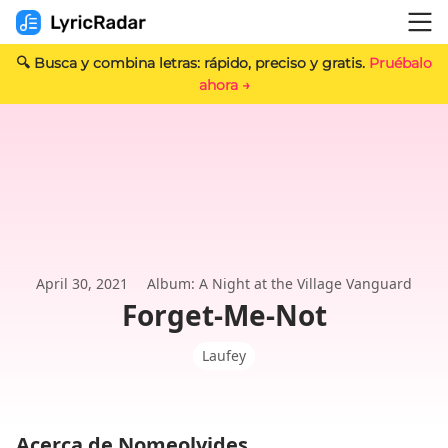
🔍 Busca y combina letras: rápido, preciso y gratis.
Pruébalo
ahora →
April 30, 2021
Album: A Night at the Village Vanguard
Forget-Me-Not
Laufey
Acerca de Nomeolvides