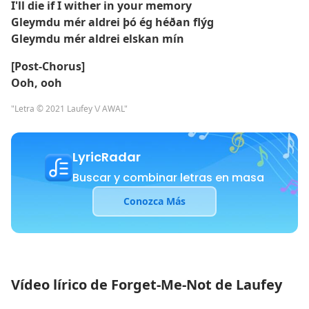
I'll die if I wither in your memory
Gleymdu mér aldrei þó ég héðan flýg
Gleymdu mér aldrei elskan mín
[Post-Chorus]
Ooh, ooh
"Letra © 2021 Laufey \/ AWAL"
LyricRadar
Buscar y combinar letras en masa
Conozca Más
Vídeo lírico de Forget-Me-Not de Laufey