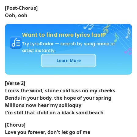
[Post-Chorus]
Ooh, ooh
Want to find more lyrics fast?
Try LyricRadar — search by song name or
artist instantly.
Learn More
[Verse 2]
I miss the wind, stone cold kiss on my cheeks
Bends in your body, the hope of your spring
Millions now hear my soliloquy
I'm still that child on a black sand beach
[Chorus]
Love you forever, don't let go of me