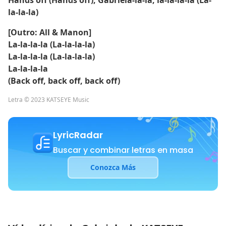
Hands off (Hands off), Gabriela-la-la, la-la-la-la (La-
la-la-la)
[Outro: All & Manon]
La-la-la-la (La-la-la-la)
La-la-la-la (La-la-la-la)
La-la-la-la
(Back off, back off, back off)
Letra © 2023 KATSEYE Music
LyricRadar
Buscar y combinar letras en masa
Conozca Más