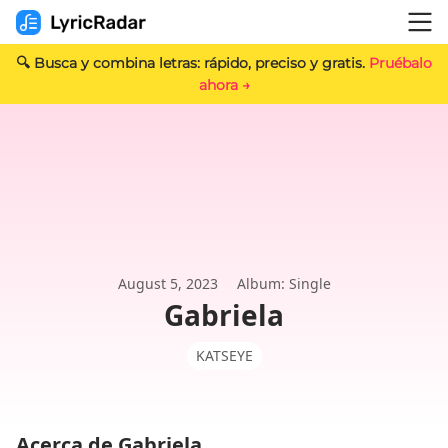
🔍 Busca y combina letras: rápido, preciso y gratis.
Pruébalo
ahora →
August 5, 2023
Album: Single
Gabriela
KATSEYE
Acerca de Gabriela