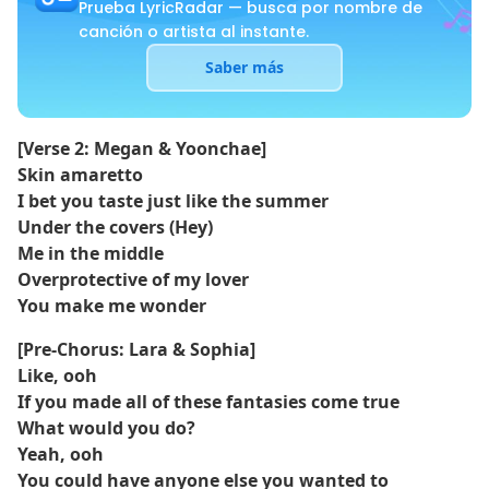
Prueba LyricRadar — busca por nombre de
canción o artista al instante.
Saber más
[Verse 2: Megan & Yoonchae]
Skin amaretto
I bet you taste just like the summer
Under the covers (Hey)
Me in the middle
Overprotective of my lover
You make me wonder
[Pre-Chorus: Lara & Sophia]
Like, ooh
If you made all of these fantasies come true
What would you do?
Yeah, ooh
You could have anyone else you wanted to