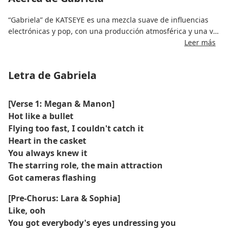
“Gabriela” de KATSEYE es una mezcla suave de influencias
electrónicas y pop, con una producción atmosférica y una voz
cautivadora.
Leer más
La canción explora temas de deseo y encanto enigmático,
Letra de Gabriela
envueltos en un paisaje sonoro moderno que cautiva a los
oyentes.
[Verse 1: Megan & Manon]
Hot like a bullet
Flying too fast, I couldn't catch it
Heart in the casket
You always knew it
The starring role, the main attraction
Got cameras flashing
[Pre-Chorus: Lara & Sophia]
Like, ooh
You got everybody's eyes undressing you