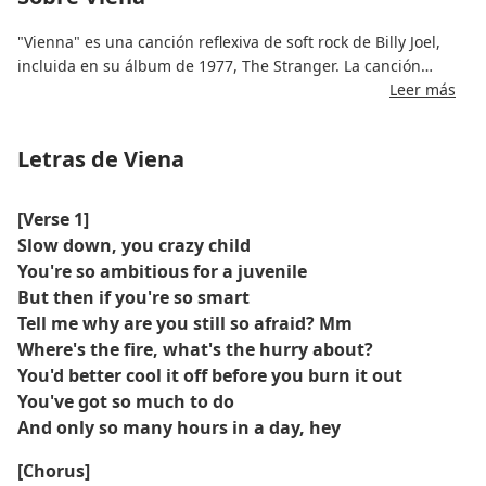
"Vienna" es una canción reflexiva de soft rock de Billy Joel,
incluida en su álbum de 1977, The Stranger. La canción
ofrece consejos para tomarse la vida con calma, valorar el
Leer más
crecimiento personal y ser paciente, utilizando Viena como
metáfora de las etapas de la vida y la sabiduría adquirida con
Letras de Viena
el tiempo.
Escrita y compuesta por Billy Joel, la canción exhibe sus
[Verse 1]
características melodías de piano y una voz emotiva. El tema
Slow down, you crazy child
combina una instrumentación suave con letras emotivas,
You're so ambitious for a juvenile
convirtiéndola en un clásico imperecedero conocido por su
But then if you're so smart
mensaje introspectivo y su encanto atemporal.
Tell me why are you still so afraid? Mm
Where's the fire, what's the hurry about?
You'd better cool it off before you burn it out
You've got so much to do
And only so many hours in a day, hey
[Chorus]