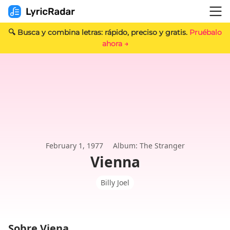
🔍 Busca y combina letras: rápido, preciso y gratis.
Pruébalo
ahora →
February 1, 1977
Album: The Stranger
Vienna
Billy Joel
Sobre Viena