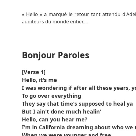
En savoir plus
« Hello » a marqué le retour tant attendu d'Ad
auditeurs du monde entier.
La chanson plonge dans les thèmes de l'amour per
des voix sincères et un arrangement de piano min
Bonjour Paroles
C'est l'un de ses morceaux les plus embléma
vulnérabilité et la force émotionnelle.
[Verse 1]
Hello, it's me
I was wondering if after all these years, y
To go over everything
They say that time's supposed to heal ya
But I ain't done much healin'
Hello, can you hear me?
I'm in California dreaming about who we 
When we were younger and free