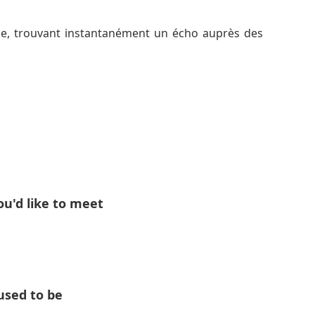
ele, trouvant instantanément un écho auprès des
du, du regret et du désir de clôture, portée par
imal.
tiques, mettant en valeur à parts égales la
ou'd like to meet
used to be