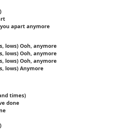
)
art
ar you apart anymore
ows, lows) Ooh, anymore
ows, lows) Ooh, anymore
ows, lows) Ooh, anymore
ows, lows) Anymore
and times)
've done
ome
)