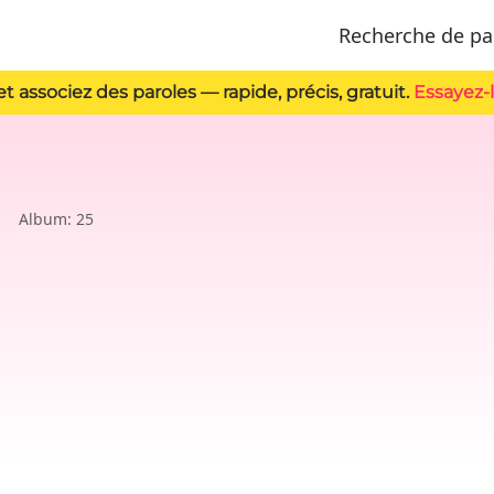
Recherche de par
t associez des paroles — rapide, précis, gratuit.
Essayez-
Album: 25