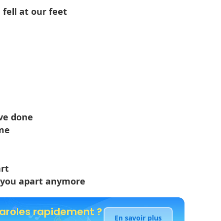
fell at our feet
've done
ome
art
ar you apart anymore
paroles rapidement ?
En savoir plus