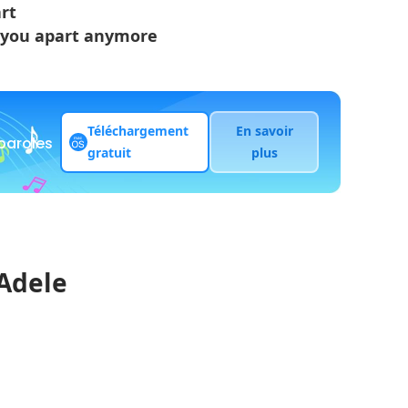
art
ar you apart anymore
Téléchargement
En savoir
 paroles
gratuit
plus
 Adele