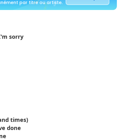
ément par titre ou artiste.
I'm sorry
and times)
've done
ome