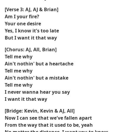
[Verse 3: AJ, AJ & Brian]
Am I your fire?
Your one desire
Yes, I know it's too late
But I want it that way
[Chorus: AJ, All, Brian]
Tell me why
Ain't nothin' but a heartache
Tell me why
Ain't nothin' but a mistake
Tell me why
I never wanna hear you say
I want it that way
[Bridge: Kevin, Kevin & AJ, All]
Now I can see that we've fallen apart
From the way that it used to be, yeah