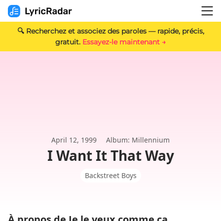
🔍 Recherchez et associez des paroles — rapide, précis,
gratuit.
Essayez-le maintenant →
April 12, 1999
Album: Millennium
I Want It That Way
Backstreet Boys
À propos de Je le veux comme ça