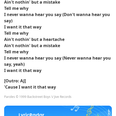
Ain't nothin' but a mistake
Tell me why
I never wanna hear you say (Don't wanna hear you
say)
I want it that way
Tell me why
Ain't nothin' but a heartache
Ain't nothin' but a mistake
Tell me why
I never wanna hear you say (Never wanna hear you
say, yeah)
I want it that way
[Outro: AJ]
'Cause I want it that way
Paroles © 1999 Backstreet Boys \/ Jive Records
LyricRadar