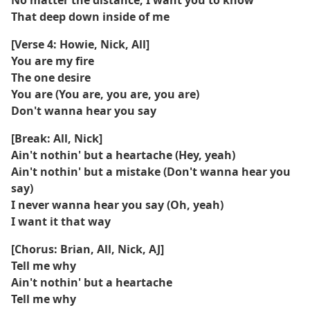
No matter the distance, I want you to know
That deep down inside of me
[Verse 4: Howie, Nick, All]
You are my fire
The one desire
You are (You are, you are, you are)
Don't wanna hear you say
[Break: All, Nick]
Ain't nothin' but a heartache (Hey, yeah)
Ain't nothin' but a mistake (Don't wanna hear you
say)
I never wanna hear you say (Oh, yeah)
I want it that way
[Chorus: Brian, All, Nick, AJ]
Tell me why
Ain't nothin' but a heartache
Tell me why