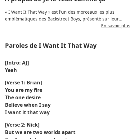
« I Want It That Way » est l'un des morceaux les plus
emblématiques des Backstreet Boys, présenté sur leur
troisième album studio Millennium, sorti le 12 avril 1999.
En savoir plus
Écrite par Max Martin et Andreas Carlsson, la chanson est
une ballade pop par excellence de la fin des années 90,
Paroles de I Want It That Way
caractérisée par sa mélodie entraînante et ses paroles
sincères.
[Intro: AJ]
Le morceau explore les thèmes de l'amour, des malentendus
Yeah
et du désir. Son refrain mémorable et ses voix harmonieuses
en ont fait un succès commercial et critique. Le clip officiel,
[Verse 1: Brian]
réalisé par Wayne Isham, met en scène le groupe en concert
You are my fire
dans un aéroport et est devenu emblématique de l'époque.
The one desire
La chanson reste un incontournable de la culture pop et est
Believe when I say
disponible sur des plateformes de streaming comme Spotify,
I want it that way
Apple Music et YouTube.
[Verse 2: Nick]
But we are two worlds apart