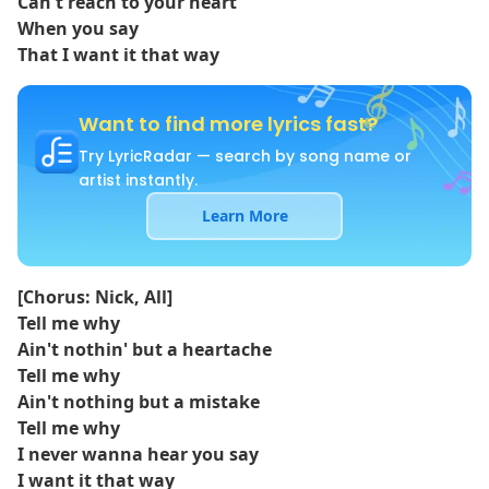
Can't reach to your heart
When you say
That I want it that way
Want to find more lyrics fast?
Try LyricRadar — search by song name or
artist instantly.
Learn More
[Chorus: Nick, All]
Tell me why
Ain't nothin' but a heartache
Tell me why
Ain't nothing but a mistake
Tell me why
I never wanna hear you say
I want it that way