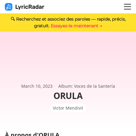
🔍 Recherchez et associez des paroles — rapide, précis,
gratuit.
Essayez-le maintenant →
March 10, 2023
Album: Voces de la Santería
ORULA
Victor Mendivil
À propos d'ORULA