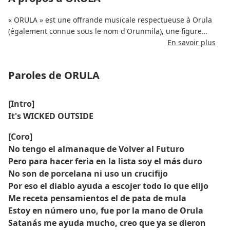
« ORULA » est une offrande musicale respectueuse à Orula
(également connue sous le nom d'Orunmila), une figure
centrale des systèmes de croyances Yoruba et Santería.
En savoir plus
Victor Mendivil combine des percussions afro-cubaines
Paroles de ORULA
traditionnelles et des motifs vocaux d'appel et de réponse
pour évoquer une atmosphère spirituelle et cérémonielle.
[Intro]
Le morceau sert à la fois d’expression culturelle et de chant
It's WICKED OUTSIDE
dévotionnel, reliant la tradition sacrée à la musique du
monde moderne.
[Coro]
No tengo el almanaque de Volver al Futuro
Pero para hacer feria en la lista soy el más duro
No son de porcelana ni uso un crucifijo
Por eso el diablo ayuda a escojer todo lo que elijo
Me receta pensamientos el de pata de mula
Estoy en número uno, fue por la mano de Orula
Satanás me ayuda mucho, creo que ya se dieron