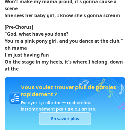
Won't make my mama proud, it's gonna cause a
scene
She sees her baby girl, I know she's gonna scream
[Pre-Chorus]
"God, what have you done?
You're a pink pony girl, and you dance at the club,"
oh mama
I'm just having fun
On the stage in my heels, it's where I belong, down
at the
Vous voulez trouver plus de paroles
rapidement ?
Essayez LyricRadar — recherchez
instantanément par titre ou artiste.
En savoir plus