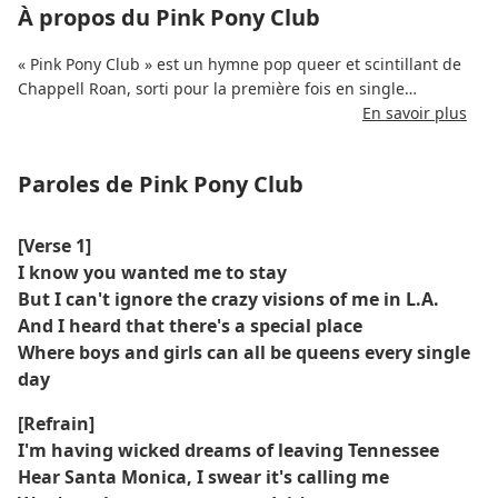
À propos du Pink Pony Club
« Pink Pony Club » est un hymne pop queer et scintillant de
Chappell Roan, sorti pour la première fois en single
autonome en 2020 et présenté plus tard sur son premier
En savoir plus
album de 2023 *The Rise and Fall of a Midwest Princess*.
Paroles de Pink Pony Club
Les paroles de Pink Pony Club racontent l'histoire d'une jeune
fille d'une petite ville qui rêve d'évasion et quitte le
Tennessee pour danser dans une boîte de nuit de West
[Verse 1]
Hollywood. Produit par Dan Nigro (connu pour son travail
I know you wanted me to stay
avec Olivia Rodrigo), le morceau évoque le drame de la
But I can't ignore the crazy visions of me in L.A.
power-pop du début des années 2010 avec des synthés
And I heard that there's a special place
théâtraux, une batterie percutante et une narration pleine
Where boys and girls can all be queens every single
d'émotion.
day
La chanson est devenue culte et un favori des clubs queer,
[Refrain]
saluée pour son son cinématographique, sa joie brute et sa
I'm having wicked dreams of leaving Tennessee
célébration de l'émancipation. Il ne s'agit pas seulement de
Hear Santa Monica, I swear it's calling me
danser, mais de retrouver qui l'on est.