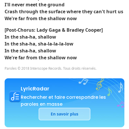
I'll never meet the ground
Crash through the surface where they can't hurt us
We're far from the shallow now
[Post-Chorus: Lady Gaga & Bradley Cooper]
In the sha-ha, shallow
In the sha-ha, sha-la-la-la-low
In the sha-ha, shallow
We're far from the shallow now
Paroles © 2018 Interscope Records. Tous droits réservés.
LyricRadar
Rechercher et faire correspondre les
paroles en masse
En savoir plus