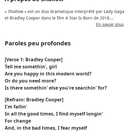
« Shallow » est un duo dramatique interprété par Lady Gaga
et Bradley Cooper dans le film A Star Is Born de 2018.
En savoir plus
Écrite par Gaga, Mark Ronson, Anthony Rossomando et
Andrew Wyatt, la chanson explore les thèmes de l'insécurité,
Paroles peu profondes
de la célébrité et du désir d'authenticité.
Cela commence tranquillement avec la voix de Cooper et se
[Verse 1: Bradley Cooper]
construit puissamment avec le crescendo émotionnel de
Tell me somethin', girl
Gaga.
Are you happy in this modern world?
Or do you need more?
La chanson a remporté de nombreux prix, dont l'Oscar de la
Is there somethin' else you're searchin' for?
meilleure chanson originale, et est devenue un morceau
phare du film.
[Refrain: Bradley Cooper]
I'm fallin'
In all the good times, I find myself longin'
For change
And, in the bad times, I fear myself