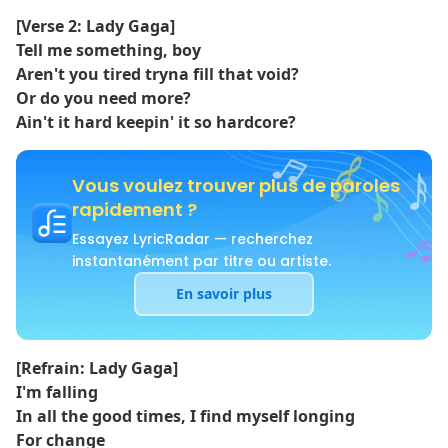
[Verse 2: Lady Gaga]
Tell me something, boy
Aren't you tired tryna fill that void?
Or do you need more?
Ain't it hard keepin' it so hardcore?
Vous voulez trouver plus de paroles
rapidement ?
Essayez LyricRadar — recherchez
instantanément par titre ou artiste.
En savoir plus
[Refrain: Lady Gaga]
I'm falling
In all the good times, I find myself longing
For change