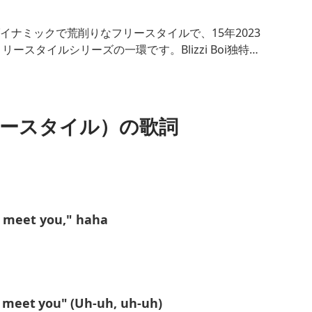
 Boiによるダイナミックで荒削りなフリースタイルで、15年2023
スタイルシリーズの一環です。Blizzi Boi独特の
感あふれるリリックを捉えたこのトラックは、近年
ます。ストーリーテリングとテンポの速いバーが融
ルを存分に発揮しています。
リースタイル）の歌詞
な規範を指しており、「Saks」はおそらく贅沢を暗
添えている。このフリースタイルは生々しく、真摯
おけるブリッツィ・ボイの独特の声を際立たせてい
o meet you," haha
o meet you" (Uh-uh, uh-uh)