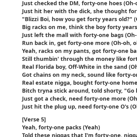
Just checked the DM, forty-one hoes (Oh-
Just hit her with the dick, she thought fo
"Blizzi Boi, how you get forty years old?" 
Big racks on me, think the boy forty years
Just left the mall with forty-one bags (Oh
Run back in, get forty-one more (Oh-oh, o
Yeah, racks on my pants, got forty-one ba
Still thumbin' through the money like for
Real Florida boy, Off-White in the sand (O
Got chains on my neck, sound like forty-o
Real estate nigga, bought forty-one home
Bitch tryna stick around, told shorty, "G
Just got a check, need forty-one more (Oh
Just hit the plug up, need forty-one O's (
[Verse 5]
Yeah, forty-one packs (Yeah)
Told these niggas that I'm forty-one, nigg