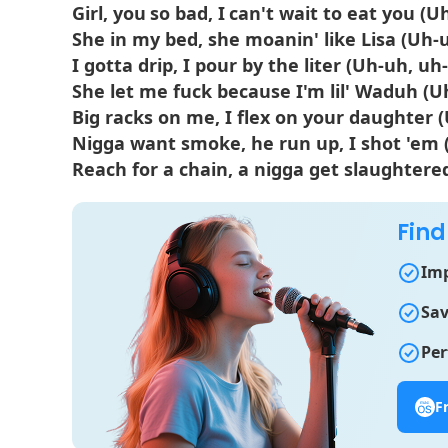
Girl, you so bad, I can't wait to eat you (
She in my bed, she moanin' like Lisa (Uh-
I gotta drip, I pour by the liter (Uh-uh, uh
She let me fuck because I'm lil' Waduh (U
Big racks on me, I flex on your daughter 
Nigga want smoke, he run up, I shot 'em 
Reach for a chain, a nigga get slaughtere
Find
Imp
Sav
Per
F