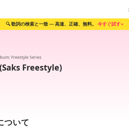
🔍 歌詞の検索と一致 — 高速、正確、無料。
今すぐ試す→
lbum: Freestyle Series
(Saks Freestyle)
e）について