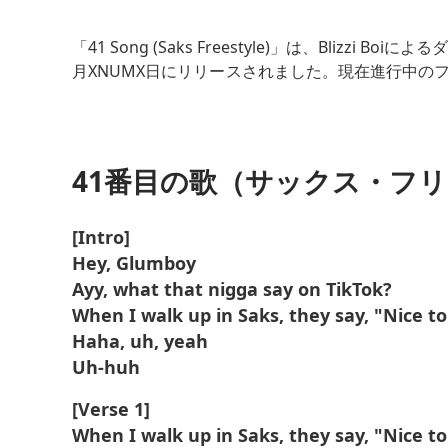
続きを読む
「41 Song (Saks Freestyle)」は、Blizzi
月XNUMX日にリリースされました。現在進行中のフリー
フロウ、アグレッシブな歌い方、そしてストリート
のヒップホップフリースタイルの中でも際立ってい
合したこの曲は、彼のラップにおける多才さとスキ
41番目の歌（サックス・フ
タイトルの「41」は彼の住む地域、あるいは個人的
示しており、この曲に洗練さと野心的な雰囲気を
[Intro]
で、アンダーグラウンド・ヒップホップ・シーンに
Hey, Glumboy
る。
Ayy, what that nigga say on TikTok?
When I walk up in Saks, they say, "Nice t
Haha, uh, yeah
Uh-huh
[Verse 1]
When I walk up in Saks, they say, "Nice t