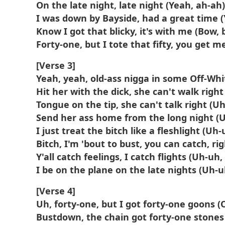
On the late night, late night (Yeah, ah-ah)
I was down by Bayside, had a great time 
Know I got that blicky, it's with me (Bow, 
Forty-one, but I tote that fifty, you get m
[Verse 3]
Yeah, yeah, old-ass nigga in some Off-Whi
Hit her with the dick, she can't walk righ
Tongue on the tip, she can't talk right (U
Send her ass home from the long night (
I just treat the bitch like a fleshlight (Uh
Bitch, I'm 'bout to bust, you can catch, ri
Y'all catch feelings, I catch flights (Uh-uh,
I be on the plane on the late nights (Uh-u
[Verse 4]
Uh, forty-one, but I got forty-one goons (
Bustdown, the chain got forty-one stones