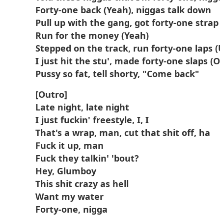
Forty-one back (Yeah), niggas talk down
Pull up with the gang, got forty-one strap 
Run for the money (Yeah)
Stepped on the track, run forty-one laps 
I just hit the stu', made forty-one slaps (
Pussy so fat, tell shorty, "Come back"
[Outro]
Late night, late night
I just fuckin' freestyle, I, I
That's a wrap, man, cut that shit off, ha
Fuck it up, man
Fuck they talkin' 'bout?
Hey, Glumboy
This shit crazy as hell
Want my water
Forty-one, nigga