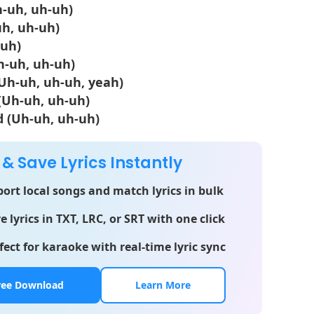
Uh-uh, uh-uh)
uh, uh-uh)
-uh)
h-uh, uh-uh)
(Uh-uh, uh-uh, yeah)
(Uh-uh, uh-uh)
d (Uh-uh, uh-uh)
 & Save Lyrics Instantly
ort local songs and match lyrics in bulk
e lyrics in TXT, LRC, or SRT with one click
fect for karaoke with real-time lyric sync
ree Download
Learn More