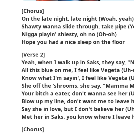
[Chorus]
On the late night, late night (Woah, yeah)
Shawty wanna slide through, take pipe (Y
Nigga playin' shiesty, oh no (Oh-oh)
Hope you had a nice sleep on thе floor
[Verse 2]
Yeah, when I walk up in Saks, they say, "
All this blue on me, I feel like Vegeta (Uh
Know what I'm sayin', I feel like Vegeta (
She off the 'shrooms, she say, "Mamma M
Your bitch a eater, don't wanna see her (
Blow up my line, don't want me to leave 
Say she in love, but I don't believe her (U
Met her in Saks, you know where I leave 
[Chorus]