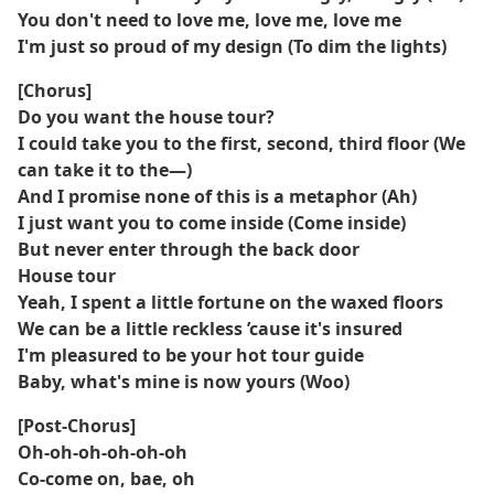
You don't need to love me, love me, lovе me
I'm just so proud of my design (To dim the lights)
[Chorus]
Do you want thе house tour?
I could take you to the first, second, third floor (We
can take it to the—)
And I promise none of this is a metaphor (Ah)
I just want you to come inside (Come inside)
But never enter through the back door
House tour
Yeah, I spent a little fortune on the waxed floors
We can be a little reckless ’cause it's insured
I'm pleasured to be your hot tour guide
Baby, what's mine is now yours (Woo)
[Post-Chorus]
Oh-oh-oh-oh-oh-oh
Co-come on, bae, oh