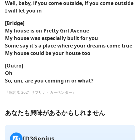
Well, baby, if you come outside, if you come outside
I will let you in
[Bridge]
My house is on Pretty Girl Avenue
My house was especially built for you
Some say it's a place where your dreams come true
My house could be your house too
[Outro]
Oh
So, um, are you coming in or what?
「歌詞 © 2021 サブリナ・カーペンター」
あなたも興味があるかもしれません
ID3Genius