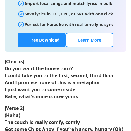
Import local songs and match lyrics in bulk
Save lyrics in TXT, LRC, or SRT with one click
Perfect for karaoke with real-time lyric sync
Free Download
Learn More
[Chorus]
Do you want the house tour?
I could take you to the first, second, third floor
And I promise none of this is a metaphor
I just want you to come inside
Baby, what's mine is now yours
[Verse 2]
(Haha)
The couch is really comfy, comfy
Got some Chips Ahoy if you’re hungry, hungry (Oh)