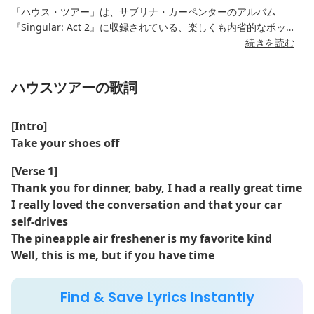
「ハウス・ツアー」は、サブリナ・カーペンターのアルバム
『Singular: Act 2』に収録されている、楽しくも内省的なポップ
ソングです。27年2021月XNUMX日にリリースされたこの曲は、
続きを読む
遊び心のある歌詞とアップビートなメロディーが融合し、自己発
見と脆弱性という概念を探求しています。この曲は、人生と感情
ハウスツアーの歌詞
を「巡る」という視点から書かれており、内面と外面の両方にお
ける私たちの複雑さを内省的に見つめています。
[Intro]
この曲は、生き生きとしたシンセサイザーによる魅力的なインス
Take your shoes off
トゥルメンタルアレンジ、キャッチーなフック、そしてサブリナ
特有のカリスマ性のあるボーカルが特徴です。軽快な瞬間と、よ
[Verse 1]
り深く意味深いテーマを、共感しやすく楽しく融合させる彼女の
Thank you for dinner, baby, I had a really great time
才能が存分に発揮されています。
I really loved the conversation and that your car
self-drives
The pineapple air freshener is my favorite kind
Well, this is me, but if you have time
Find & Save Lyrics Instantly