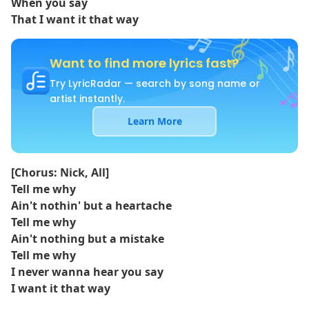
When you say
That I want it that way
Want to find more lyrics fast?
Try LyricRadar — search by song name or
artist instantly.
Learn More
[Chorus: Nick, All]
Tell me why
Ain't nothin' but a heartache
Tell me why
Ain't nothing but a mistake
Tell me why
I never wanna hear you say
I want it that way