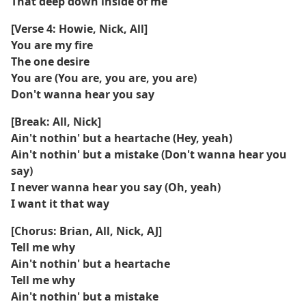
That deep down inside of me
[Verse 4: Howie, Nick, All]
You are my fire
The one desire
You are (You are, you are, you are)
Don't wanna hear you say
[Break: All, Nick]
Ain't nothin' but a heartache (Hey, yeah)
Ain't nothin' but a mistake (Don't wanna hear you
say)
I never wanna hear you say (Oh, yeah)
I want it that way
[Chorus: Brian, All, Nick, AJ]
Tell me why
Ain't nothin' but a heartache
Tell me why
Ain't nothin' but a mistake