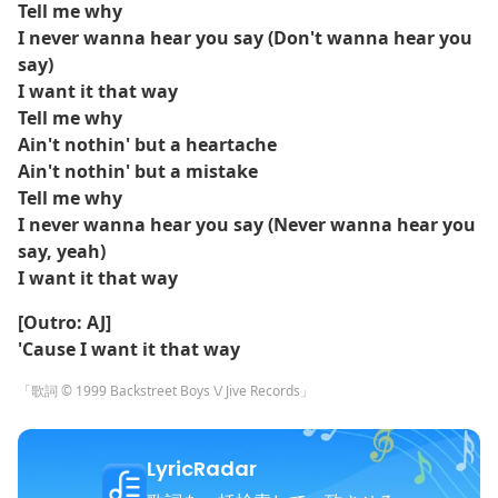
Tell me why
I never wanna hear you say (Don't wanna hear you
say)
I want it that way
Tell me why
Ain't nothin' but a heartache
Ain't nothin' but a mistake
Tell me why
I never wanna hear you say (Never wanna hear you
say, yeah)
I want it that way
[Outro: AJ]
'Cause I want it that way
「歌詞 © 1999 Backstreet Boys \/ Jive Records」
LyricRadar