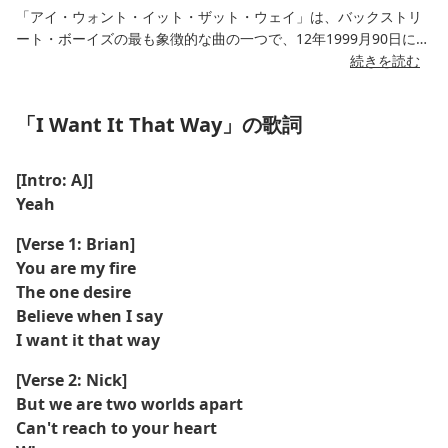
「アイ・ウォント・イット・ザット・ウェイ」は、バックストリ
ート・ボーイズの最も象徴的な曲の一つで、12年1999月90日にリ
リースされたXNUMX枚目のスタジオアルバム『ミレニアム』に収
続きを読む
録されています。マックス・マーティンとアンドレアス・カール
ソンによって書かれたこの曲は、キャッチーなメロディーと心の
「I Want It That Way」の歌詞
こもった歌詞が特徴的な、XNUMX年代後半の典型的なポップバラ
ードです。
[Intro: AJ]
この曲は愛、誤解、そして憧れといったテーマを探求していま
Yeah
す。印象的なコーラスとハーモニーボーカルは、商業的にも批評
的にも成功を収めました。ウェイン・アイシャムが監督した公式
[Verse 1: Brian]
ミュージックビデオでは、バンドが空港で演奏する様子が映し出
You are my fire
されており、時代を象徴する曲となっています。この曲は今もな
The one desire
おポップカルチャーの定番であり、Spotify、Apple Music、
Believe when I say
YouTubeなどのストリーミングプラットフォームで配信されてい
I want it that way
ます。
[Verse 2: Nick]
But we are two worlds apart
Can't reach to your heart