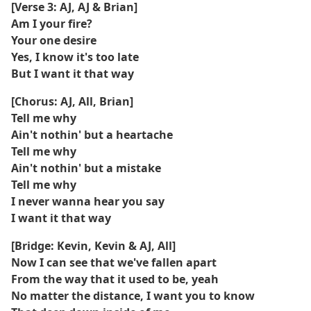
[Verse 3: AJ, AJ & Brian]
Am I your fire?
Your one desire
Yes, I know it's too late
But I want it that way
[Chorus: AJ, All, Brian]
Tell me why
Ain't nothin' but a heartache
Tell me why
Ain't nothin' but a mistake
Tell me why
I never wanna hear you say
I want it that way
[Bridge: Kevin, Kevin & AJ, All]
Now I can see that we've fallen apart
From the way that it used to be, yeah
No matter the distance, I want you to know