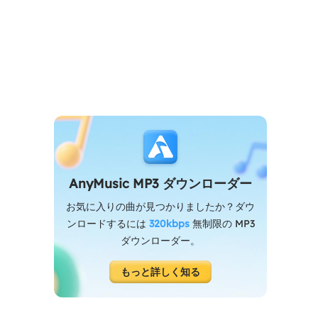
AnyMusic MP3 ダウンローダー
お気に入りの曲が見つかりましたか？ダウ
ンロードするには
320kbps
無制限の MP3
ダウンローダー。
もっと詳しく知る