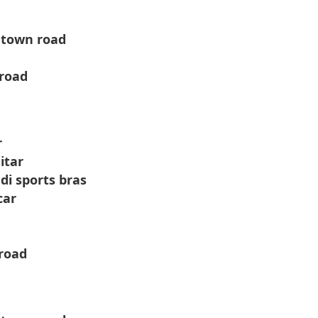
 town road
 road
r
itar
di sports bras
car
 road