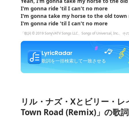
Yeah, I'm gonna take my horse to the old
I'm gonna ride 'til I can't no more
I'm gonna take my horse to the old town
I'm gonna ride 'til I can't no more
「歌詞 © 2019 Sony\/ATV Songs LLC、Songs of Universal, Inc.、
LyricRadar
歌詞を一括検索して一致させる
リル・ナズ・Xとビリー・レ
Town Road (Remix)」の