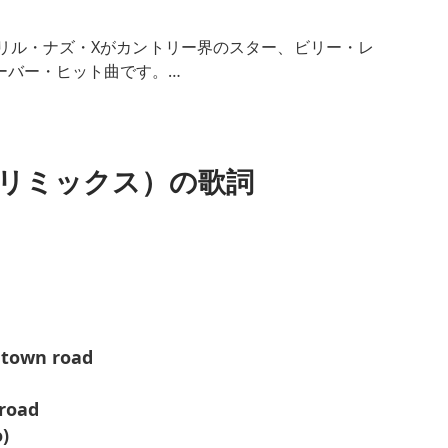
リル・ナズ・Xがカントリー界のスター、ビリー・レ
ーバー・ヒット曲です。
トを融合し、ジャンルを超えたアンセムとなってい
リミックス）の歌詞
、この曲はTikTokで爆発的に人気となり、最終的
を獲得した。
 town road
 road
o)