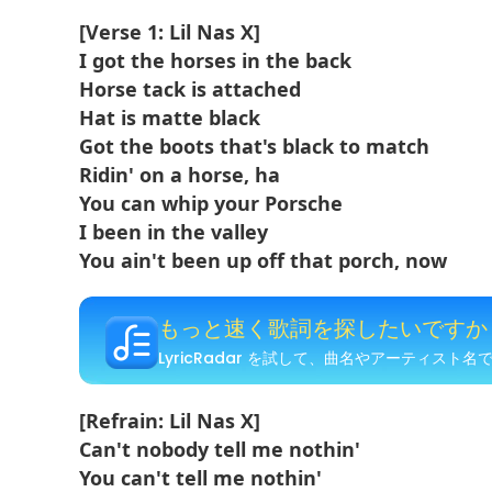
[Verse 1: Lil Nas X]
I got the horses in the back
Horse tack is attached
Hat is matte black
Got the boots that's black to match
Ridin' on a horse, ha
You can whip your Porsche
I been in the valley
You ain't been up off that porch, now
もっと速く歌詞を探したいですか
LyricRadar を試して、曲名やアーティスト
[Refrain: Lil Nas X]
Can't nobody tell me nothin'
You can't tell me nothin'