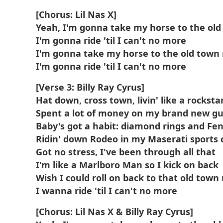
[Chorus: Lil Nas X]
Yeah, I'm gonna take my horse to the old
I'm gonna ride 'til I can't no more
I'm gonna take my horse to the old town
I'm gonna ride 'til I can't no more
[Verse 3: Billy Ray Cyrus]
Hat down, cross town, livin' like a rocksta
Spent a lot of money on my brand new gu
Baby's got a habit: diamond rings and Fen
Ridin' down Rodeo in my Maserati sports 
Got no stress, I've been through all that
I'm like a Marlboro Man so I kick on back
Wish I could roll on back to that old town
I wanna ride 'til I can't no more
[Chorus: Lil Nas X & Billy Ray Cyrus]