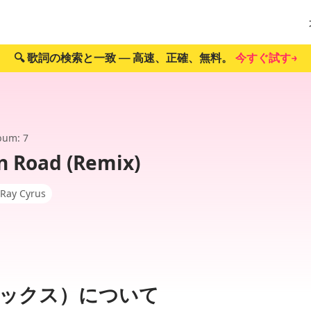
🔍 歌詞の検索と一致 — 高速、正確、無料。
今すぐ試す→
bum: 7
n Road (Remix)
y Ray Cyrus
ックス）について