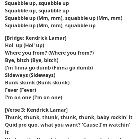
Squabble up, squabble up
Squabble up, squabble up
Squabble up (Mm, mm), squabble up (Mm, mm)
Squabble up (Mm, mm), squabble up
[Bridge: Kendrick Lamar]
Hol' up (Hol' up)
Where you from? (Where you from?)
Bye, bitch (Bye, bitch)
I'm finna go dumb (Finna go dumb)
Sideways (Sideways)
Bunk skunk (Bunk skunk)
Fever (Fever)
I'm on one (I'm on one)
[Verse 3: Kendrick Lamar]
Thunk, thunk, thunk, thunk, thunk, baby rockin' it
Quid pro quo, what you want? 'Cause I'm watchin'
it