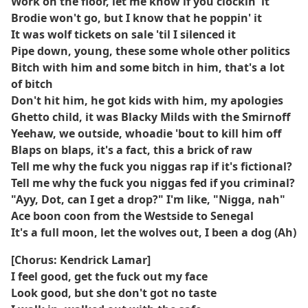
Work on the floor, let me know if you clockin' it
Brodie won't go, but I know that he poppin' it
It was wolf tickets on sale 'til I silenced it
Pipe down, young, these some whole other politics
Bitch with him and some bitch in him, that's a lot
of bitch
Don't hit him, he got kids with him, my apologies
Ghetto child, it was Blacky Milds with the Smirnoff
Yeehaw, we outside, whoadie 'bout to kill him off
Blaps on blaps, it's a fact, this a brick of raw
Tell me why the fuck you niggas rap if it's fictional?
Tell me why the fuck you niggas fed if you criminal?
"Ayy, Dot, can I get a drop?" I'm like, "Nigga, nah"
Ace boon coon from the Westside to Senegal
It's a full moon, let the wolves out, I been a dog (Ah)
[Chorus: Kendrick Lamar]
I feel good, get the fuck out my face
Look good, but she don't got no taste