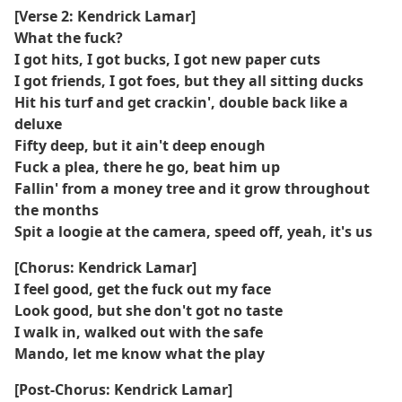
[Verse 2: Kendrick Lamar]
What the fuck?
I got hits, I got bucks, I got new paper cuts
I got friends, I got foes, but they all sitting ducks
Hit his turf and get crackin', double back like a
deluxe
Fifty deep, but it ain't deep enough
Fuck a plea, there he go, beat him up
Fallin' from a money tree and it grow throughout
the months
Spit a loogie at the camera, speed off, yeah, it's us
[Chorus: Kendrick Lamar]
I feel good, get the fuck out my face
Look good, but she don't got no taste
I walk in, walked out with the safe
Mando, let me know what the play
[Post-Chorus: Kendrick Lamar]