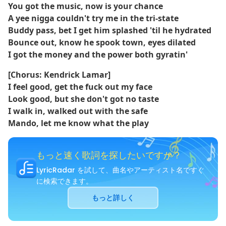
You got the music, now is your chance
A yee nigga couldn't try me in the tri-state
Buddy pass, bet I get him splashed 'til he hydrated
Bounce out, know he spook town, eyes dilated
I got the money and the power both gyratin'
[Chorus: Kendrick Lamar]
I feel good, get the fuck out my face
Look good, but shе don't got no taste
I walk in, walked out with the safе
Mando, let me know what the play
もっと速く歌詞を探したいですか？
LyricRadar を試して、曲名やアーティスト名ですぐ
に検索できます。
もっと詳しく