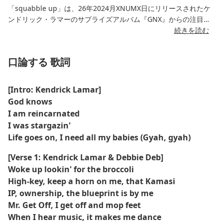
「squabble up」は、26年2024月XNUMX日にリリースされたケ
ンドリック・ラマーのサプライズアルバム『GNX』からの注目ト
ラックです。
続きを読む
この曲は、デビー・デブの1984年のフリースタイル名曲「When I
口論する 歌詞
Hear Music」をサンプリングしたもので、ノスタルジックな雰囲
気とアグレッシブなモダンプロダクションが見事に融合していま
す。Gファンク、ハイファイ、さらにはマリアッチの要素までもが
[Intro: Kendrick Lamar]
融合した、大胆でジャンルを超越したサウンドとして高く評価さ
God knows
れています。
I am reincarnated
I was stargazin'
批評家たちは、そのエネルギッシュなプロダクション、鋭い歌
Life goes on, I need all my babies (Gyah, gyah)
詞、そしてケンドリックのアーティストとしての継続的な進化を
称賛した。このシングルはビルボード・ホット1で初登場100位を
[Verse 1: Kendrick Lamar & Debbie Deb]
獲得し、商業的かつ文化的な影響力を確固たるものにした。
Woke up lookin' for the broccoli
High-key, keep a horn on me, that Kamasi
IP, ownership, the blueprint is by me
Mr. Get Off, I get off and mop feet
When I hear music, it makes me dance