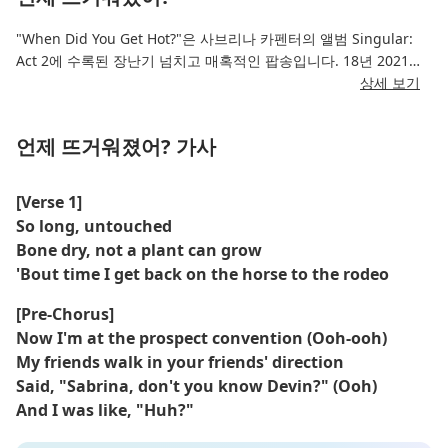
"When Did You Get Hot?"은 사브리나 카펜터의 앨범 Singular:
Act 2에 수록된 장난기 넘치고 매혹적인 팝송입니다. 18년 2021월
XNUMX일 발매된 이 곡은 중독성 있는 멜로디와 재미있는 가사가
상세 보기
특징입니다. 사브리나는 누군가 "평범한" 사람에서 "핫한" 사람으로
변했을 때의 심정을 유머와 매력으로 풀어냅니다. 경쾌한 사운드와
언제 뜨거워졌어? 가사
재치 있는 가사는 자신감과 장난기 어린 감탄을 강조하는 경쾌한 분
위기를 자아냅니다.
[Verse 1]
이 곡은 사브리나가 가볍고 유쾌한 분위기와 중독성 있는 팝 요소를
So long, untouched
조화롭게 하면서도 그녀만의 개성과 재능을 잃지 않는 보컬 스타일
Bone dry, not a plant can grow
을 보여주는 곡입니다. 즐겁고 자신감 넘치며 마음껏 자유를 만끽하
'Bout time I get back on the horse to the rodeo
고 싶은 순간을 위한 곡입니다.
[Pre-Chorus]
Now I'm at the prospect convention (Ooh-ooh)
My friends walk in your friends' direction
Said, "Sabrina, don't you know Devin?" (Ooh)
And I was like, "Huh?"