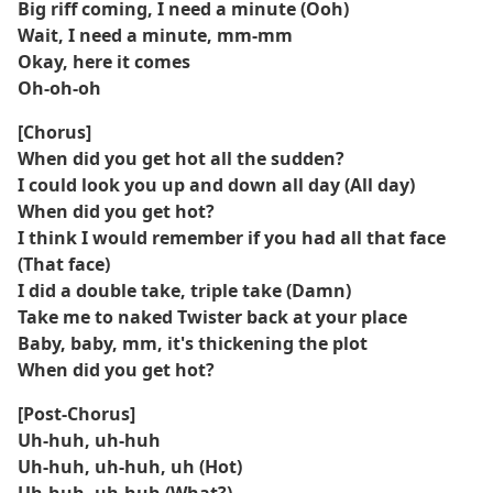
Big riff coming, I need a minute (Ooh)
Wait, I need a minute, mm-mm
Okay, here it comes
Oh-oh-oh
[Chorus]
When did you get hot all the sudden?
I could look you up and down all day (All day)
When did you get hot?
I think I would remember if you had all that face
(That face)
I did a double take, triple take (Damn)
Take me to naked Twister back at your place
Baby, baby, mm, it's thickening the plot
When did you get hot?
[Post-Chorus]
Uh-huh, uh-huh
Uh-huh, uh-huh, uh (Hot)