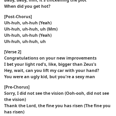
Baby, baby, mm, it's thickening the plot
When did you get hot?
[Post-Chorus]
Uh-huh, uh-huh (Yeah)
Uh-huh, uh-huh, uh (Mm)
Uh-huh, uh-huh (Yeah)
Uh-huh, uh-huh, uh
[Verse 2]
Congratulations on your new improvements
I bet your light rod's, like, bigger than Zeus's
Hey, wait, can you lift my car with your hand?
You were an ugly kid, but you're a sexy man
[Pre-Chorus]
Sorry, I did not see the vision (Ooh-ooh, did not see
the vision)
Thank the Lord, the fine you has risen (The fine you
has risen)