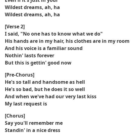
Even if it's just in your
Wildest dreams, ah, ha
Wildest dreams, ah, ha
[Verse 2]
I said, "No one has to know what we do"
His hands are in my hair, his clothes are in my room
And his voice is a familiar sound
Nothin' lasts forever
But this is gettin' good now
[Pre-Chorus]
He's so tall and handsome as hell
He's so bad, but he does it so well
And when we've had our very last kiss
My last request is
[Chorus]
Say you'll remember me
Standin' in a nice dress