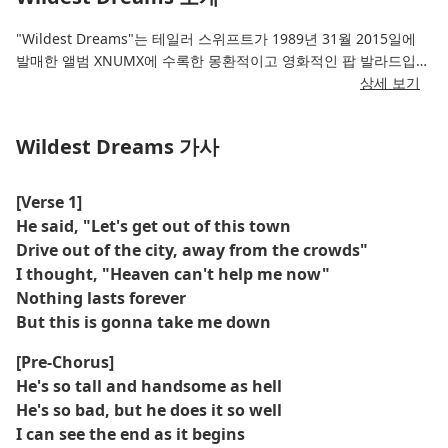
"Wildest Dreams"는 테일러 스위프트가 1989년 31월 2015일에
발매한 앨범 XNUMX에 수록한 몽환적이고 영화적인 팝 발라드입니
다. 이 곡은 청취자들을 낭만적이고 이상적인 사랑의 세계로 안내하
상세 보기
며, 테일러의 보컬은 현실적이면서도 초현실적으로 느껴지는 열정
적이고 덧없는 순간들을 그려냅니다.
Wildest Dreams 가사
이 곡은 풍성하고 분위기 있는 사운드를 선보이며, 휘몰아치는 신시
사이저와 부드럽고 향수를 불러일으키는 멜로디는 꿈속에서만 존재
[Verse 1]
하는 사랑이라는 곡의 주제를 더욱 돋보이게 합니다. 테일러의 연주
He said, "Let's get out of this town
는 영원하지는 않지만 잊을 수 없는 사랑의 그리움과 달콤쌉싸름함
Drive out of the city, away from the crowds"
을 동시에 전달합니다.
I thought, "Heaven can't help me now"
Nothing lasts forever
But this is gonna take me down
[Pre-Chorus]
He's so tall and handsome as hell
He's so bad, but he does it so well
I can see the end as it begins