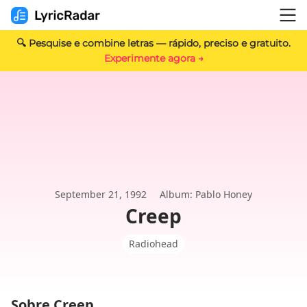
🔍 Pesquise e combine letras — rápido, preciso e gratuito.
Experimente agora →
September 21, 1992
Album: Pablo Honey
Creep
Radiohead
Sobre Creep