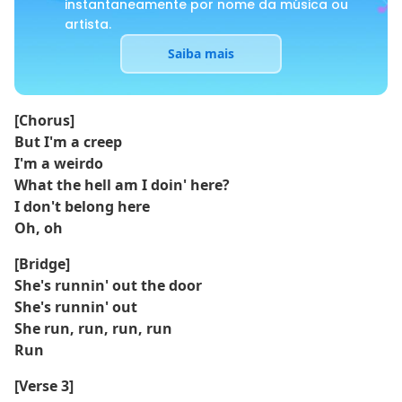
instantaneamente por nome da música ou
artista.
Saiba mais
[Chorus]
But I'm a creep
I'm a weirdo
What the hell am I doin' here?
I don't belong here
Oh, oh
[Bridge]
She's runnin' out the door
She's runnin' out
She run, run, run, run
Run
[Verse 3]