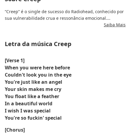
“Creep” é o single de sucesso do Radiohead, conhecido por
sua vulnerabilidade crua e ressonância emocional.
Saiba Mais
Conta a história de se sentir deslocado e indigno da atenção
de alguém, capturando a turbulência interna da dúvida e do
Letra da música Creep
desejo.
A faixa se tornou um hino para marginalizados e
[Verse 1]
desajustados, preparando o cenário para a ascensão do
When you were here before
Radiohead no rock alternativo.
Couldn't look you in the eye
You're just like an angel
Your skin makes me cry
You float like a feather
In a beautiful world
I wish I was special
You're so fuckin' special
[Chorus]