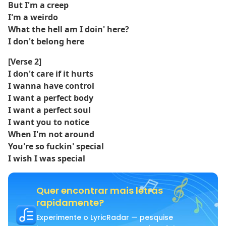
But I'm a creep
I'm a weirdo
What the hell am I doin' here?
I don't belong here
[Verse 2]
I don't care if it hurts
I wanna have control
I want a perfect body
I want a perfect soul
I want you to notice
When I'm not around
You're so fuckin' special
I wish I was special
Quer encontrar mais letras
rapidamente?
Experimente o LyricRadar — pesquise