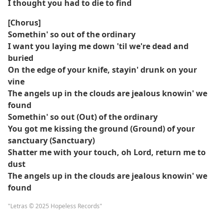
I thought you had to die to find
[Chorus]
Somethin' so out of the ordinary
I want you laying me down 'til we're dead and
buried
On the edge of your knife, stayin' drunk on your
vine
The angels up in the clouds are jealous knowin' we
found
Somethin' so out (Out) of the ordinary
You got me kissing the ground (Ground) of your
sanctuary (Sanctuary)
Shatter me with your touch, oh Lord, return me to
dust
The angels up in the clouds are jealous knowin' we
found
"Letras © 2025 Hopeless Records"