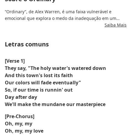
“Ordinary”, de Alex Warren, é uma faixa vulnerável e
emocional que explora o medo da inadequação em um
relacionamento.
Saiba Mais
Por meio de vocais suaves e produção simplificada, Warren
Letras comuns
fala sobre se sentir substituível e o desejo de ser o amor
insubstituível de alguém.
[Verse 1]
They say, "The holy water's watered down
And this town's lost its faith
Our colors will fade eventually"
So, if our time is runnin' out
Day after day
We'll make the mundane our masterpiece
[Pre-Chorus]
Oh, my, my
Oh, my, my love