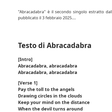
Scopri di più
"Abracadabra" è il secondo singolo estratto da
pubblicato il 3 febbraio 2025.
Il brano fonde elementi dark pop, electropop e
del 1981 dei Siouxsie and the Banshees "Spellbou
Testo di Abracadabra
La canzone è stata accompagnata da un video m
cerimonia annuale dei Grammy Awards.
[Intro]
Abracadabra, abracadabra
Gaga ha eseguito "Abracadabra" dal vivo al Satu
suo set da headliner al Coachella 2025. Quest
Abracadabra, abracadabra
produttore francese Gesaffelstein come intermez
[Verse 1]
digitali lo stesso giorno.
Pay the toll to the angels
Drawing circles in the clouds
Keep your mind on the distance
When the devil turns around