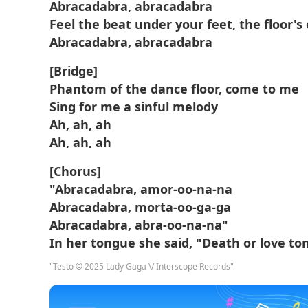
Abracadabra, abracadabra
Feel the beat under your feet, the floor's 
Abracadabra, abracadabra
[Bridge]
Phantom of the dance floor, come to me
Sing for me a sinful melody
Ah, ah, ah
Ah, ah, ah
[Chorus]
"Abracadabra, amor-oo-na-na
Abracadabra, morta-oo-ga-ga
Abracadabra, abra-oo-na-na"
In her tongue she said, "Death or love to
"Testo © 2025 Lady Gaga \/ Interscope Records"