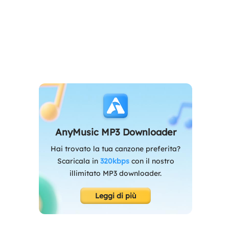
AnyMusic MP3 Downloader
Hai trovato la tua canzone preferita?
Scaricala in
320kbps
con il nostro
illimitato MP3 downloader.
Leggi di più