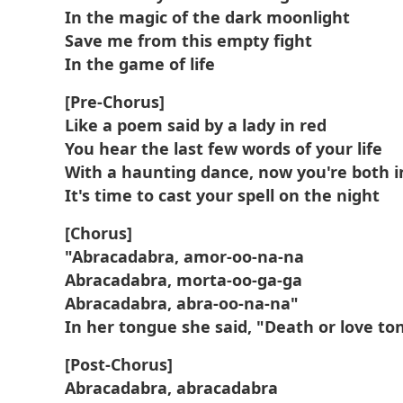
In the magic of the dark moonlight
Save me from this empty fight
In the game of life
[Pre-Chorus]
Like a poem said by a lady in red
You hear the last few words of your life
With a haunting dance, now you're both i
It's time to cast your spell on the night
[Chorus]
"Abracadabra, amor-oo-na-na
Abracadabra, morta-oo-ga-ga
Abracadabra, abra-oo-na-na"
In her tongue she said, "Death or love to
[Post-Chorus]
Abracadabra, abracadabra