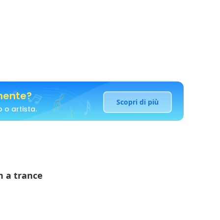
emente?
Scopri di più
 o artista.
n a trance