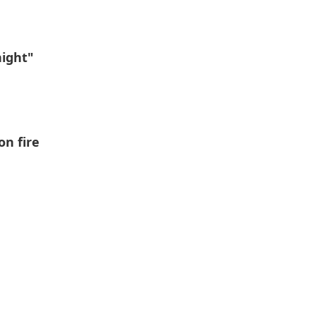
night"
on firе