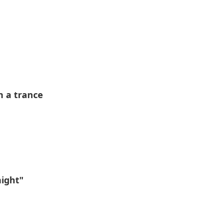
n a trance
night"