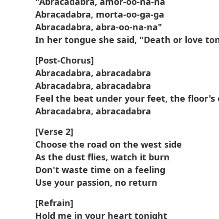
"Abracadabra, amor-oo-na-na
Abracadabra, morta-oo-ga-ga
Abracadabra, abra-oo-na-na"
In her tongue she said, "Death or love to
[Post-Chorus]
Abracadabra, abracadabra
Abracadabra, abracadabra
Feel the beat under your feet, the floor's 
Abracadabra, abracadabra
[Verse 2]
Choose the road on the wеst side
As the dust flies, watch it burn
Don't waste time on a feeling
Use your passion, no return
[Refrain]
Hold me in your heart tonight