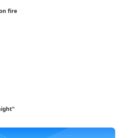
on fire
night"