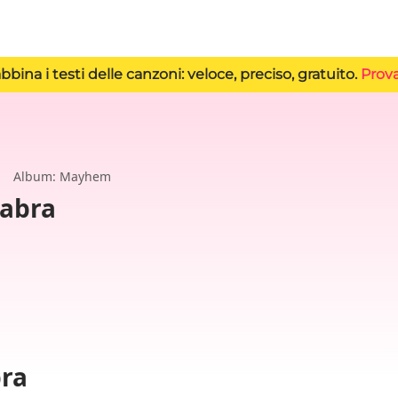
bbina i testi delle canzoni: veloce, preciso, gratuito.
Prova
Album: Mayhem
abra
bra