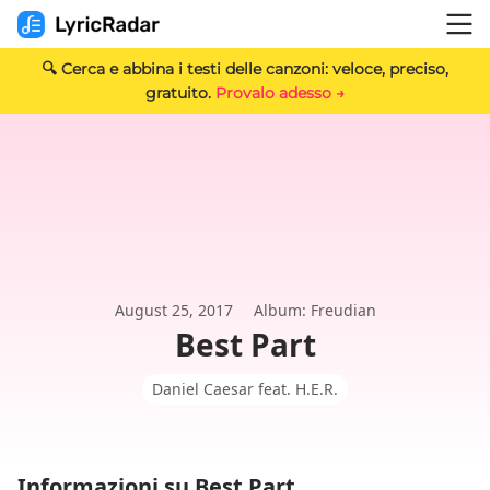
🔍 Cerca e abbina i testi delle canzoni: veloce, preciso,
gratuito.
Provalo adesso →
August 25, 2017
Album: Freudian
Best Part
Daniel Caesar feat. H.E.R.
Informazioni su Best Part