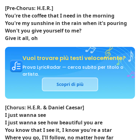
[Pre-Chorus: H.E.R.]
You're the coffee that I need in the morning
You're my sunshine in the rain when it's pouring
Won't you give yourself to me?
Give it all, oh
Vuoi trovare più testi velocemente?
Prova LyricRadar — cerca subito per titolo o
artista.
Scopri di più
[Chorus: H.E.R. & Daniel Caesar]
I just wanna see
I just wanna see how beautiful you are
You know that I see it, I know you're a star
Where you go, I'll follow, no matter how far