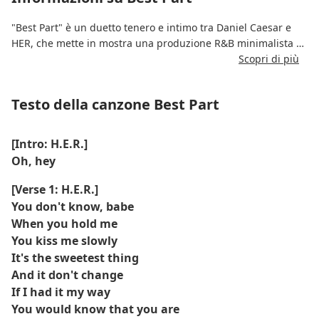
"Best Part" è un duetto tenero e intimo tra Daniel Caesar e
HER, che mette in mostra una produzione R&B minimalista e
voci sincere.
Scopri di più
Il testo esprime una profonda dipendenza emotiva e la
Testo della canzone Best Part
bellezza dell'essere innamorati, dove l'altra persona diventa
la parte migliore della propria vita.
[Intro: H.E.R.]
Grazie ai suoi toni di chitarra morbidi e alla sua esecuzione
Oh, hey
armonizzata, il brano è diventato un classico moderno del
soul e dell'R&B contemporaneo.
[Verse 1: H.E.R.]
You don't know, babe
When you hold me
You kiss me slowly
It's the sweetest thing
And it don't change
If I had it my way
You would know that you are