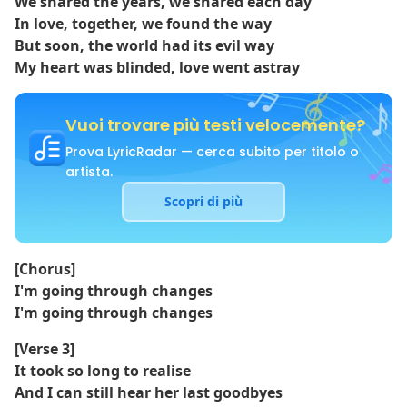
We shared the years, we shared each day
In love, together, we found the way
But soon, the world had its evil way
My heart was blinded, love went astray
Vuoi trovare più testi velocemente?
Prova LyricRadar — cerca subito per titolo o
artista.
Scopri di più
[Chorus]
I'm going through changes
I'm going through changes
[Verse 3]
It took so long to realise
And I can still hear her last goodbyes