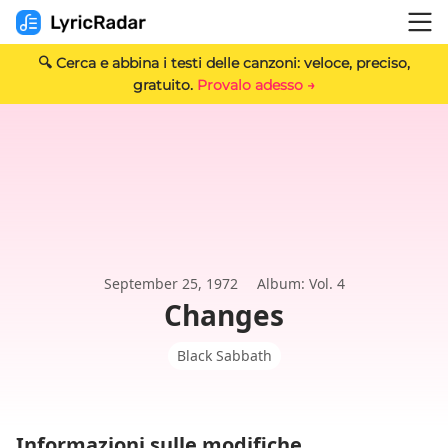
🔍 Cerca e abbina i testi delle canzoni: veloce, preciso,
gratuito.
Provalo adesso →
September 25, 1972
Album: Vol. 4
Changes
Black Sabbath
Informazioni sulle modifiche