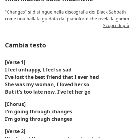
"Changes" si distingue nella discografia dei Black Sabbath
come una ballata guidata dal pianoforte che rivela la gamma
emotiva della band.
Scopri di più
Il testo esplora il dolore e l'inevitabilità della crescita emotiva
Cambia testo
dopo una perdita.
La sua semplicità e vulnerabilità segnano un netto contrasto
[Verse 1]
con il loro solito sound heavy metal.
I feel unhappy, I feel so sad
I've lost the best friend that I ever had
She was my woman, I loved her so
But it's too late now, I've let her go
[Chorus]
I'm going through changes
I'm going through changes
[Verse 2]