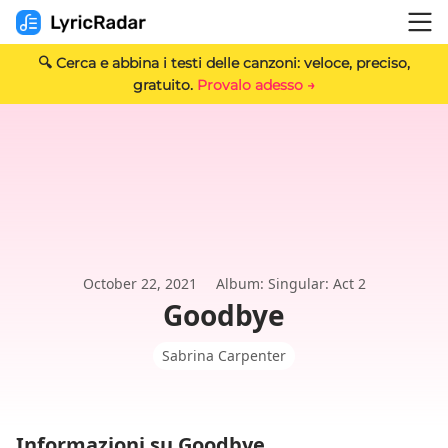
🔍 Cerca e abbina i testi delle canzoni: veloce, preciso,
gratuito.
Provalo adesso →
October 22, 2021
Album: Singular: Act 2
Goodbye
Sabrina Carpenter
Informazioni su Goodbye