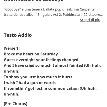
"Goodbye" è una tenera ballata pop di Sabrina Carpenter,
tratta dal suo album Singular: Act 2. Pubblicata il 22 ottobre
2021, la traccia esplora la complessità emotiva della
Scopri di più
separazione da una persona importante. Con una melodia di
una bellezza inquietante e un testo emozionante, la canzone
Testo Addio
riflette sulla difficoltà di dire addio, riconoscendo al
contempo la necessità di andare avanti.
[Verse 1]
La produzione è sobria, lasciando che la voce emotiva di
Broke my heart on Saturday
Sabrina sia al centro della scena, trasmettendo vulnerabilità,
Guess overnight your feelings changed
desiderio e la natura agrodolce del lasciarsi andare. È una
And I have cried so much I almost fainted (Uh-huh,
canzone toccante, ideale per momenti di riflessione e di
uh-huh)
addio.
To show you just how much it hurts
I wish I had a gun or words
If somethin' got lost in communication (Uh-huh,
uh-huh)
[Pre-Chorus]