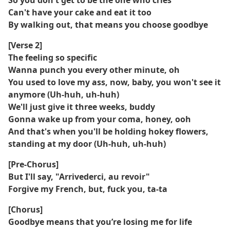
So you don't get to be the one who cries
Can't have your cake and eat it too
By walking out, that means you choose goodbye
[Verse 2]
The feeling so specific
Wanna punch you every other minute, oh
You used to love my ass, now, baby, you won't see it
anymorе (Uh-huh, uh-huh)
We'll just give it three weeks, buddy
Gonna wake up from your coma, honеy, ooh
And that's when you'll be holding hokey flowers,
standing at my door (Uh-huh, uh-huh)
[Pre-Chorus]
But I'll say, "Arrivederci, au revoir"
Forgive my French, but, fuck you, ta-ta
[Chorus]
Goodbye means that you’re losing me for life