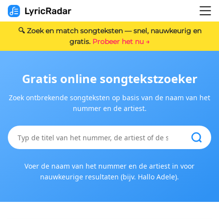
🔍 Zoek en match songteksten — snel, nauwkeurig en
gratis.
Probeer het nu →
Gratis online songtekstzoeker
Zoek ontbrekende songteksten op basis van de naam van het
nummer en de artiest.
Voer de naam van het nummer en de artiest in voor
nauwkeurige resultaten (bijv. Hallo Adele).