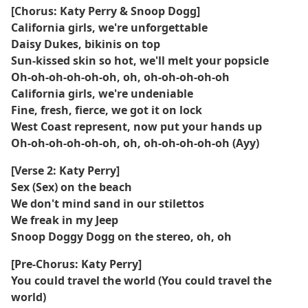
[Chorus: Katy Perry & Snoop Dogg]
California girls, we're unforgettable
Daisy Dukes, bikinis on top
Sun-kissed skin so hot, we'll melt your popsicle
Oh-oh-oh-oh-oh-oh, oh, oh-oh-oh-oh-oh
California girls, we're undeniable
Fine, fresh, fierce, we got it on lock
West Coast represent, now put your hands up
Oh-oh-oh-oh-oh-oh, oh, oh-oh-oh-oh-oh (Ayy)
[Verse 2: Katy Perry]
Sex (Sex) on the beach
We don't mind sand in our stilettos
We freak in my Jeep
Snoop Doggy Dogg on the stereo, oh, oh
[Pre-Chorus: Katy Perry]
You could travel the world (You could travel the
world)