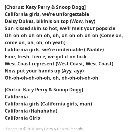
[Chorus: Katy Perry & Snoop Dogg]
California girls, we're unforgettable
Daisy Dukes, bikinis on top (Wow, hey)
Sun-kissed skin so hot, we'll melt your popsicle
Oh-oh-oh-oh-oh-oh, oh, oh-oh-oh-oh-oh (Come on,
come on, oh, oh, oh yeah)
California girls, we're undeniable (-Niable)
Fine, fresh, fierce, we got it on lock
West Coast represent (West Coast, West Coast)
Now put your hands up (Ayy, ayy)
Oh-oh-oh-oh-oh-oh, oh, oh-oh-oh-oh-oh
[Outro: Katy Perry & Snoop Dogg]
California
California girls (California girls, man)
California (Hahahaha)
California Girls
"Songtekst © 2010 Katy Perry \/ Capitol Records"