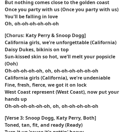
But nothing comes close to the golden coast
Once you party with us (Once you party with us)
You'll be falling in love
Oh, oh-oh-oh-oh-oh-oh
[Chorus: Katy Perry & Snoop Dogg]
California girls, we're unforgettable (California)
Daisy Dukes, bikinis on top
Sun-kissed skin so hot, we'll melt your popsicle
(Ooh)
Oh-oh-oh-oh-oh, oh, oh-oh-oh-oh-oh-oh
California girls (California), we're undeniable
Fine, fresh, fierce, we got it on lock
West Coast represent (West Coast), now put your
hands up
Oh-oh-oh-oh-oh-oh, oh, oh-oh-oh-oh-oh
[Verse 3: Snoop Dogg, Katy Perry, Both]
Toned, tan, fit, and ready (Ready)