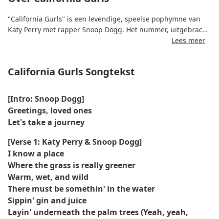
"California Gurls" is een levendige, speelse pophymne van
Katy Perry met rapper Snoop Dogg. Het nummer, uitgebracht
op 7 mei 2010 als leadsingle van haar album Teenage Dream,
Lees meer
werd een internationale zomerhit. Het viert de zorgeloze,
vrolijke en glamoureuze levensstijl van Californië, vol
California Gurls Songtekst
zonneschijn, stranden en jeugdige energie.
Geproduceerd door Dr. Luke, Max Martin en Benny Blanco,
[Intro: Snoop Dogg]
combineert het nummer dancepop met funkpopinvloeden,
Greetings, loved ones
wat resulteert in een pakkende, vrolijke soundscape. Katy
Let's take a journey
Perry's heldere, aanstekelijke zang wordt aangevuld door
Snoop Doggs soepele rapcouplet, wat het nummer zijn
[Verse 1: Katy Perry & Snoop Dogg]
iconische speelse randje geeft. De videoclip met snoepthema
I know a place
versterkt de speelse en zomerse sfeer nog verder.
Where the grass is really greener
Warm, wet, and wild
There must be somethin' in the water
Sippin' gin and juice
Layin' underneath the palm trees (Yeah, yeah,