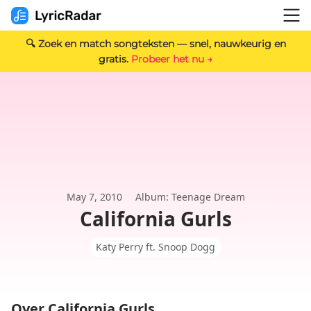
🔍 Zoek en match songteksten — snel, nauwkeurig en
gratis.
Probeer het nu →
May 7, 2010
Album: Teenage Dream
California Gurls
Katy Perry ft. Snoop Dogg
Over California Gurls