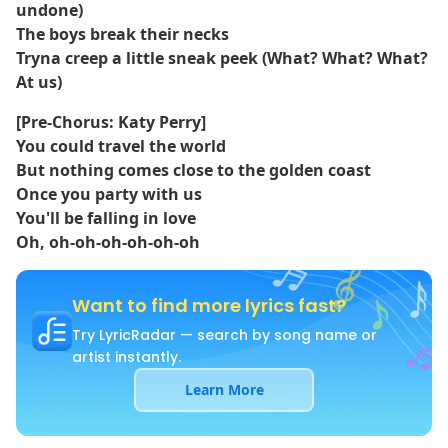
undone)
The boys break their necks
Tryna creep a little sneak peek (What? What? What?
At us)
[Pre-Chorus: Katy Perry]
You could travel the world
But nothing comes close to the golden coast
Once you party with us
You'll be falling in love
Oh, oh-oh-oh-oh-oh-oh
Want to find more lyrics fast?
Try LyricRadar — search by song name or
artist instantly.
Learn More