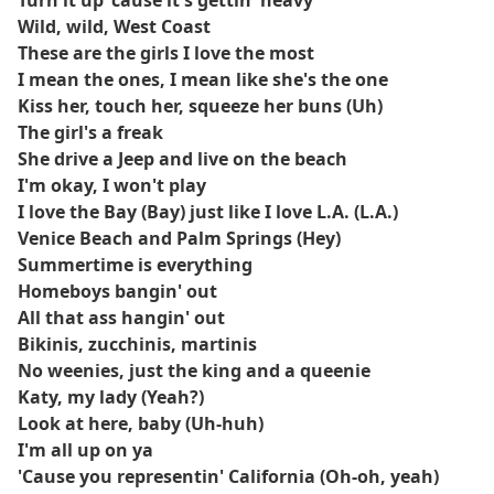
Turn it up 'cause it's gettin' heavy
Wild, wild, West Coast
These are the girls I love the most
I mean the ones, I mean like she's the one
Kiss her, touch her, squeeze her buns (Uh)
The girl's a freak
She drive a Jeep and live on the beach
I'm okay, I won't play
I love the Bay (Bay) just like I love L.A. (L.A.)
Venice Beach and Palm Springs (Hey)
Summertime is everything
Homeboys bangin' out
All that ass hangin' out
Bikinis, zucchinis, martinis
No weenies, just the king and a queenie
Katy, my lady (Yeah?)
Look at here, baby (Uh-huh)
I'm all up on ya
'Cause you representin' California (Oh-oh, yeah)