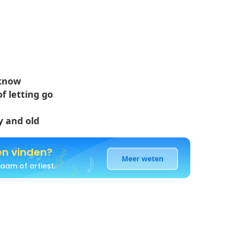
 know
f letting go
y and old
en vinden?
Meer weten
aam of artiest.