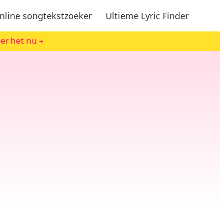
nline songtekstzoeker
Ultieme Lyric Finder
er het nu →