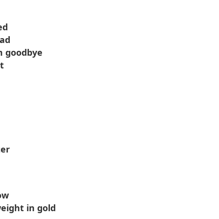
ed
ead
em goodbye
t
ter
ow
weight in gold