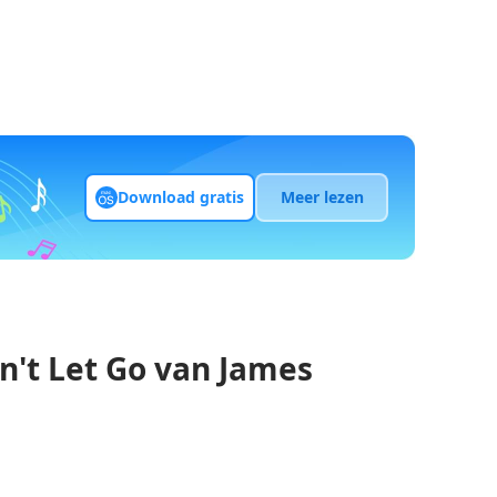
Download gratis
Meer lezen
n't Let Go van James