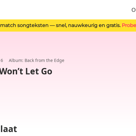
O
 match songteksten — snel, nauwkeurig en gratis.
Probe
16
Album: Back from the Edge
Won’t Let Go
slaat