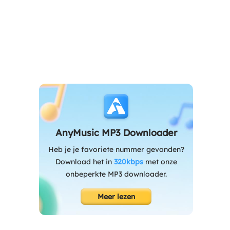
AnyMusic MP3 Downloader
Heb je je favoriete nummer gevonden?
Download het in
320kbps
met onze
onbeperkte MP3 downloader.
Meer lezen