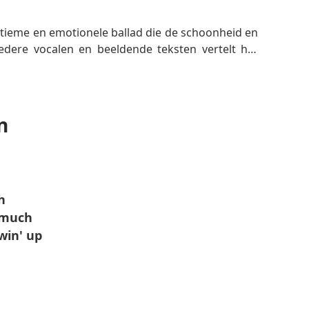
ntieme en emotionele ballad die de schoonheid en
tedere vocalen en beeldende teksten vertelt het
verdiepen van emotionele banden en het beloven
 verhaallijnen en melodieuze hooks maakten het
mmer voor de artiest.
n
h
 much
win' up