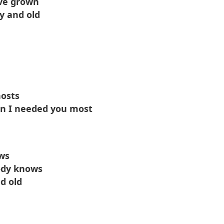
've grown
y and old
hosts
en I needed you most
ows
body knows
nd old