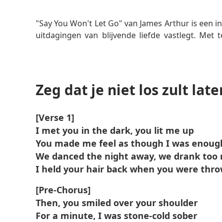
Lees meer
"Say You Won't Let Go" van James Arthur is een i
uitdagingen van blijvende liefde vastlegt. Met 
nummer over de reis van verliefd worden, het 
van een levenslange verbintenis. De herkenbare
tot een internationale hit en een kenmerkend nu
Zeg dat je niet los zult late
[Verse 1]
I met you in the dark, you lit me up
You made me feel as though I was enoug
We danced the night away, we drank too
I held your hair back when you were thro
[Pre-Chorus]
Then, you smiled over your shoulder
For a minute, I was stone-cold sober