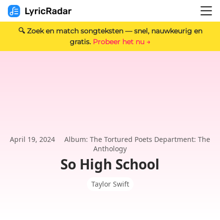
🔍 Zoek en match songteksten — snel, nauwkeurig en
gratis.
Probeer het nu →
April 19, 2024
Album: The Tortured Poets Department: The
Anthology
So High School
Taylor Swift