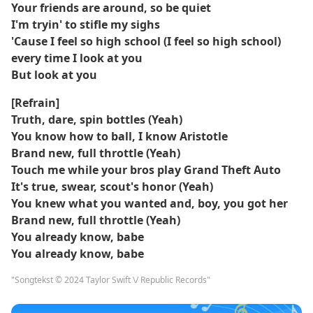
Your friends are around, so be quiet
I'm tryin' to stifle my sighs
'Cause I feel so high school (I feel so high school)
every time I look at you
But look at you
[Refrain]
Truth, dare, spin bottles (Yeah)
You know how to ball, I know Aristotle
Brand new, full throttle (Yeah)
Touch me while your bros play Grand Theft Auto
It's true, swear, scout's honor (Yeah)
You knew what you wanted and, boy, you got her
Brand new, full throttle (Yeah)
You already know, babe
You already know, babe
"Songtekst © 2024 Taylor Swift \/ Republic Records"