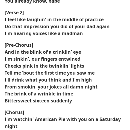
You already know, babe
[Verse 2]
I feel like laughin' in the middle of practice
Do that impression you did of your dad again
I'm hearing voices like a madman
[Pre-Chorus]
And in the blink of a crinklin' eye
I'm sinkin', our fingers entwined
Cheeks pink in the twinklin' lights
Tell me 'bout the first time you saw me
I'll drink what you think and I'm high
From smokin' your jokes all damn night
The brink of a wrinkle in time
Bittersweet sixteen suddenly
[Chorus]
I'm watchin' American Pie with you on a Saturday
night