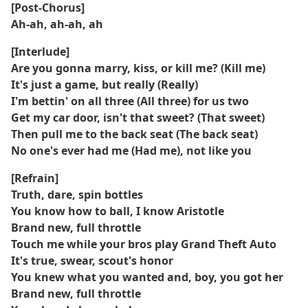
[Post-Chorus]
Ah-ah, ah-ah, ah
[Interlude]
Are you gonna marry, kiss, or kill me? (Kill me)
It's just a game, but really (Really)
I'm bettin' on all three (All three) for us two
Get my car door, isn't that sweet? (That sweet)
Then pull mе to the back seat (The back sеat)
No one's ever had me (Had me), not like you
[Refrain]
Truth, dare, spin bottles
You know how to ball, I know Aristotle
Brand new, full throttle
Touch me while your bros play Grand Theft Auto
It's true, swear, scout's honor
You knew what you wanted and, boy, you got her
Brand new, full throttle