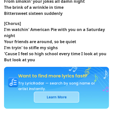
From smokin' your jokes all damn night
The brink of a wrinkle in time
Bittersweet sixteen suddenly
[Chorus]
I'm watchin' American Pie with you on a Saturday
night
Your friends are around, so be quiet
I'm tryin' to stifle my sighs
'Cause I feel so high school every time I look at you
But look at you
Want to find more lyrics fast?
Try LyricRadar — search by song name or
artist instantly.
Learn More