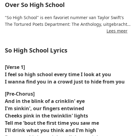
Over So High School
"So High School" is een favoriet nummer van Taylor Swift's
The Tortured Poets Department: The Anthology, uitgebracht
op 19 april 2024.
Lees meer
Het nummer is een vrolijke en speelse reflectie op jonge
So High School Lyrics
liefde, vol luchthartige energie die contrasteert met de
donkere tonen van het album.
[Verse 1]
Het laat Taylors vermogen zien om nostalgische verhalen te
I feel so high school every time I look at you
verweven met pakkende popmelodieën, waarmee de
I wanna find you in a crowd just to hide from you
zorgeloze geest van tienerromantiek wordt opgeroepen.
[Pre-Chorus]
Critici prezen het nummer vanwege zijn charme en
And in the blink of a crinklin' eye
herkenbaarheid en noemden het een van de vrolijkste en
I'm sinkin', our fingers entwined
leukste momenten in de uitgebreide bundel.
Cheeks pink in the twinklin' lights
Tell me 'bout the first time you saw me
Het nummer ging snel viraal op TikTok, waar fans het
I'll drink what you think and I'm high
gebruikten voor vrolijke en romantische trendvideo's.