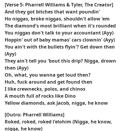
[Verse 5: Pharrell Williams & Tyler, The Creator]
And they got bitches that want poundin'
Ho niggas, broke niggas, shouldn't allow 'em
The diamond's most brilliant when it's rounded
You niggas don't talk to your accountant (Ayy)
Hoppin' out of baby mamas' cars clownin' (Ayy)
You ain't with the bullets flyin'? Get down then
(Ayy)
They ain't tell you 'bout this drip? Nigga, drown
then (Ayy)
Oh, what, you wanna get loud then?
Huh, fuck around and get found then
I like crewnecks, polos, and chinos
A mouth full of rocks like Dino
Yellow diamonds, ask Jacob, nigga, he know
[Outro: Pharrell Williams]
Roked, roked, roked l'elohim (Nigga, he know,
nigga, he know)