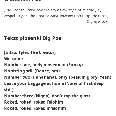
„Big Poe” to utwór otwierający dziewiąty album studyjny
zespołu Tyler, The Creator zatytułowany Don't Tap the Glass,
wydany 21 lipca 2025 roku.
Czytaj więcej
W utworze gościnnie wystąpił Pharrell Williams, znany jako
Tekst piosenki Big Poe
SK8BRD, a wykorzystano w nim sample z utworów „Pass the
Courvoisier, Part II” Busty Rhymesa i „Roked” Shye Ben Tzura.
[Intro: Tyler, The Creator]
Utwór, którego producentem jest sam Tyler, łączy w sobie
Welcome
elementy hip-hopu, muzyki dance i funku, nadając ton
Number one, body movement (Funky)
eklektycznemu stylowi albumu.
No sitting still (Dance, bro)
Number two (Hahahaha), only speak in glory (Yeah)
Po wydaniu utwór „Big Poe” znalazł się na 33. miejscu listy
Leave your baggage at home (None of that deep
przebojów Billboard Hot 100 i dotarł do 5. miejsca na liście
shit)
przebojów Hot R&B/Hip-Hop Songs w Stanach Zjednoczonych.
Number three (Nigga), don't tap the glass
Teledysk do piosenki, wyreżyserowany przez Tylera,
Roked, roked, roked l'elohim
charakteryzuje się minimalistyczną estetyką i śmiałymi
Roked, roked, roked m'elohim
efektami wizualnymi, wpisującymi się w motyw przewodni