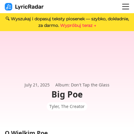
🔍 Wyszukaj i dopasuj teksty piosenek — szybko, dokładnie,
za darmo.
Wypróbuj teraz →
July 21, 2025
Album: Don't Tap the Glass
Big Poe
Tyler, The Creator
O Wielkim Poe