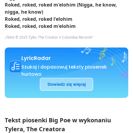
Roked, roked, roked m'elohim (Nigga, he know,
nigga, he know)
Roked, roked, roked l'elohim
Roked, roked, roked m'elohim
„Tekst © 2025 Tyler, The Creator \/ Columbia Records”
LyricRadar
Szukaj i dopasowuj teksty piosenek
hurtowo
Dowiedz się więcej
Tekst piosenki Big Poe w wykonaniu
Tylera, The Creatora