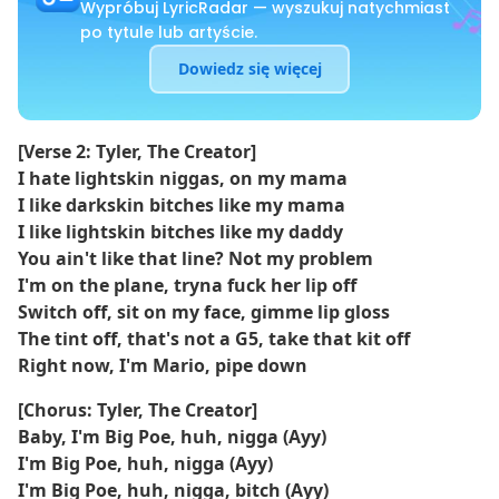
Wypróbuj LyricRadar — wyszukuj natychmiast
po tytule lub artyście.
Dowiedz się więcej
[Verse 2: Tyler, The Creator]
I hate lightskin niggas, on my mama
I like darkskin bitches like my mama
I like lightskin bitches like my daddy
You ain't like that line? Not my problem
I'm on the plane, tryna fuck her lip off
Switch off, sit on my face, gimme lip gloss
The tint off, that's not a G5, take that kit off
Right now, I'm Mario, pipe down
[Chorus: Tyler, The Creator]
Baby, I'm Big Poe, huh, nigga (Ayy)
I'm Big Poe, huh, nigga (Ayy)
I'm Big Poe, huh, nigga, bitch (Ayy)