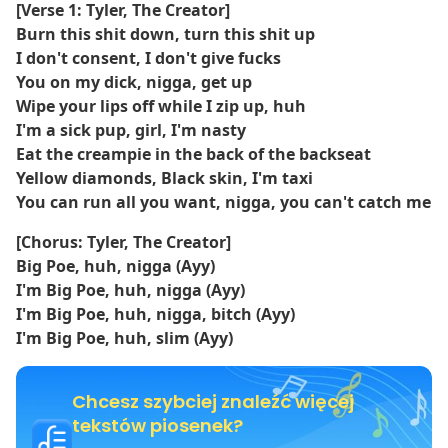
albumu, jakim jest promowanie śmiałości i samoekspresji.
[Verse 1: Tyler, The Creator]
Burn this shit down, turn this shit up
I don't consent, I don't give fucks
You on my dick, nigga, get up
Wipe your lips off while I zip up, huh
I'm a sick pup, girl, I'm nasty
Eat the creampie in the back of the backseat
Yellow diamonds, Black skin, I'm taxi
You can run all you want, nigga, you can't catch me
[Chorus: Tyler, The Creator]
Big Poe, huh, nigga (Ayy)
I'm Big Poe, huh, nigga (Ayy)
I'm Big Poe, huh, nigga, bitch (Ayy)
I'm Big Poe, huh, slim (Ayy)
Chcesz szybciej znaleźć więcej
tekstów piosenek?