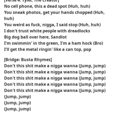
[Verse 4: Tyler, The Creator]
No cell phone, this a dead spot (Huh, huh)
You sneak photos, get your hands chopped (Huh,
huh)
You weird as fuck, nigga, I said stop (Huh, huh)
I don't trust white people with dreadlocks
Big dog ball over here, Sandlot
I'm swimmin' in the green, I'm a ham hock (Bro)
I'll get the metal ringin' like a can top, pop
[Bridge: Busta Rhymes]
Don't this shit make a nigga wanna (Jump, jump)
Don't this shit make a nigga wanna (Jump, jump)
Don't this shit make a nigga wanna (Jump, jump)
Don't this shit make a nigga wanna (Jump, jump)
Don't this shit make a nigga wanna (Jump, jump)
(Jump, jump)
(Jump, jump)
(Jump, jump)