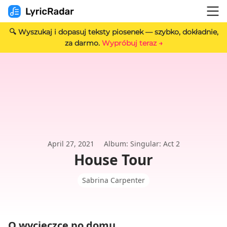
🔍 Wyszukaj i dopasuj teksty piosenek — szybko, dokładnie,
za darmo.
Wypróbuj teraz →
April 27, 2021
Album: Singular: Act 2
House Tour
Sabrina Carpenter
O wycieczce po domu