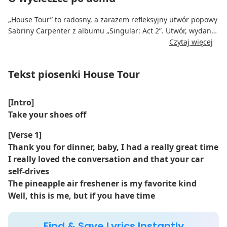
„House Tour” to radosny, a zarazem refleksyjny utwór popowy
Sabriny Carpenter z albumu „Singular: Act 2”. Utwór, wydany
27 kwietnia 2021 roku, łączy żartobliwy tekst z optymistyczną
Czytaj więcej
melodią, zgłębiając koncepcję samopoznania i wrażliwości.
Piosenka została napisana z perspektywy „wycieczki” po życiu
Tekst piosenki House Tour
i emocjach, oferując introspektywne spojrzenie na złożoność
naszej tożsamości, zarówno wewnętrznej, jak i zewnętrznej.
[Intro]
Utwór charakteryzuje się angażującą aranżacją
Take your shoes off
instrumentalną z żywymi syntezatorami, chwytliwymi
refrenami i charakterystycznym charyzmatycznym wokalem
[Verse 1]
Sabriny. Ukazuje jej umiejętność łączenia radosnych
Thank you for dinner, baby, I had a really great time
momentów z głębszymi, bardziej znaczącymi tematami w
I really loved the conversation and that your car
sposób, który jest jednocześnie przystępny i zabawny.
self-drives
The pineapple air freshener is my favorite kind
Well, this is me, but if you have time
Find & Save Lyrics Instantly