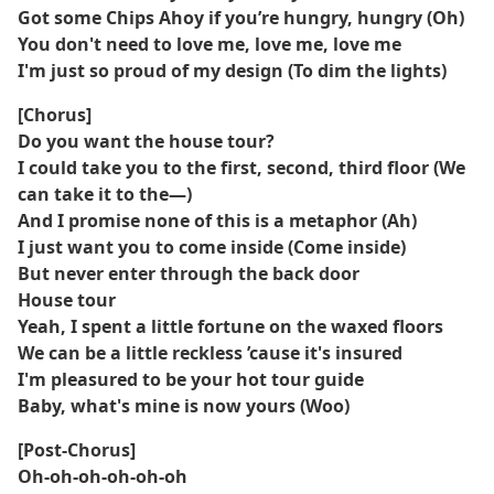
Got some Chips Ahoy if you’re hungry, hungry (Oh)
You don't need to love me, love me, lovе me
I'm just so proud of my design (To dim the lights)
[Chorus]
Do you want thе house tour?
I could take you to the first, second, third floor (We
can take it to the—)
And I promise none of this is a metaphor (Ah)
I just want you to come inside (Come inside)
But never enter through the back door
House tour
Yeah, I spent a little fortune on the waxed floors
We can be a little reckless ’cause it's insured
I'm pleasured to be your hot tour guide
Baby, what's mine is now yours (Woo)
[Post-Chorus]
Oh-oh-oh-oh-oh-oh