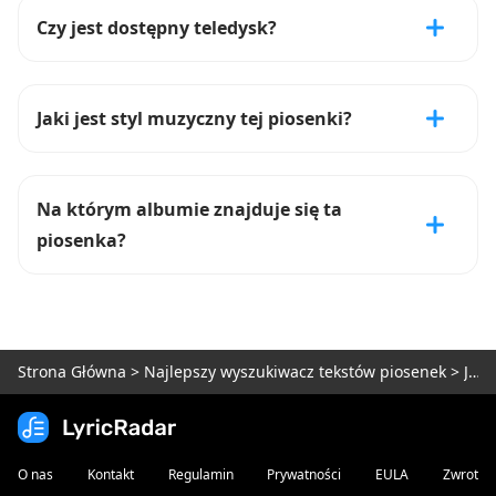
Czy jest dostępny teledysk?
Jaki jest styl muzyczny tej piosenki?
Na którym albumie znajduje się ta
piosenka?
Strona Główna
>
Najlepszy wyszukiwacz tekstów piosenek
>
Jak JENNIE Tekst piosenki
O nas
Kontakt
Regulamin
Prywatności
EULA
Zwrot