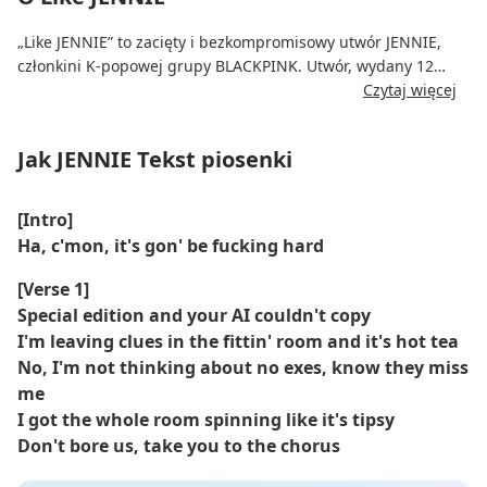
„Like JENNIE” to zacięty i bezkompromisowy utwór JENNIE,
członkini K-popowej grupy BLACKPINK. Utwór, wydany 12
listopada 2021 roku w ramach jej solowego wydawnictwa,
Czytaj więcej
porusza tematy pewności siebie, niezależności i pewności
siebie. Utwór łączy rap i melodyjny wokal, a minimalistyczna,
Jak JENNIE Tekst piosenki
a zarazem mocna produkcja dopełnia odważną postawę
JENNIE.
[Intro]
Tekst piosenki wyraża pragnienie JENNIE, by żyć na własnych
Ha, c'mon, it's gon' be fucking hard
zasadach i ucieleśniać swoją niepowtarzalną osobowość.
Utwór odzwierciedla jej drogę do samorealizacji i akceptacji
[Verse 1]
swojej indywidualności w obliczu społecznych oczekiwań.
Special edition and your AI couldn't copy
I'm leaving clues in the fittin' room and it's hot tea
No, I'm not thinking about no exes, know they miss
me
I got the whole room spinning like it's tipsy
Don't bore us, take you to the chorus