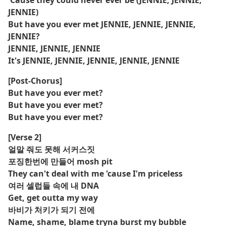
'Cause they could never ever be (JENNIE, JENNIE,
JENNIE)
But have you ever met JENNIE, JENNIE, JENNIE,
JENNIE?
JENNIE, JENNIE, JENNIE
It's JENNIE, JENNIE, JENNIE, JENNIE, JENNIE
[Post-Chorus]
But have you ever met?
But have you ever met?
But have you ever met?
[Verse 2]
얼말 줘도 못해 서커스짓
포징한번에 만들어 mosh pit
They can't deal with me 'cause I'm priceless
여러 셀럽들 속에 내 DNA
Get, get outta my way
바비가 처키가 되기 전에
Name, shame, blame tryna burst my bubble