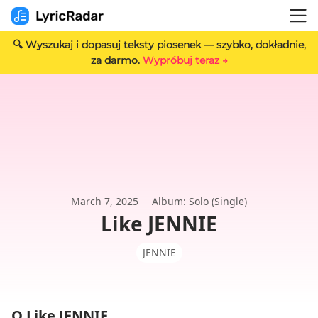
🔍 Wyszukaj i dopasuj teksty piosenek — szybko, dokładnie,
za darmo.
Wypróbuj teraz →
March 7, 2025
Album: Solo (Single)
Like JENNIE
JENNIE
O Like JENNIE