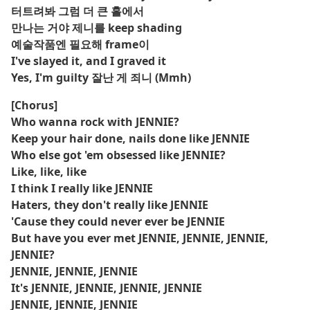
터트려봐 그럼 더 큰 홀에서
만나는 거야 제니를 keep shading
예술작품엔 필요해 frame이
I've slayed it, and I graved it
Yes, I'm guilty 잘난 게 죄니 (Mmh)
[Chorus]
Who wanna rock with JENNIE?
Keep your hair done, nails done like JENNIE
Who else got 'em obsessed like JENNIE?
Like, like, like
I think I really like JENNIE
Haters, they don't really like JENNIE
'Cause they could never ever be JENNIE
But have you ever met JENNIE, JENNIE, JENNIE,
JENNIE?
JENNIE, JENNIE, JENNIE
It's JENNIE, JENNIE, JENNIE, JENNIE
JENNIE, JENNIE, JENNIE