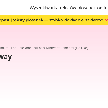
Wyszukiwarka tekstów piosenek onlin
opasuj teksty piosenek — szybko, dokładnie, za darmo.
W
lbum: The Rise and Fall of a Midwest Princess (Deluxe)
way