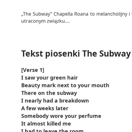
Czytaj więcej
„The Subway” Chapella Roana to melancholijny i f
utraconym związku.
Piosenka zawiera w tekście odniesienia do ży
poruszający obraz tęsknoty i nierozwiązanych uc
Tekst piosenki The Subway
[Verse 1]
I saw your green hair
Beauty mark next to your mouth
There on the subway
I nearly had a breakdown
A few weeks later
Somebody wore your perfume
It almost killed me
I had to leave the room