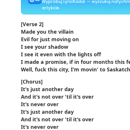
Wypróbuj LyricRadar — wyszukuj natychmi
artyście.
[Verse 2]
Made you the villain
Evil for just moving on
I see your shadow
I see it even with the lights off
I made a promise, if in four months this f
Well, fuck this city, I'm movin' to Saskat
[Chorus]
It's just another day
And it's not over 'til it's over
It's never over
It's just another day
And it's not over 'til it's over
It's never over