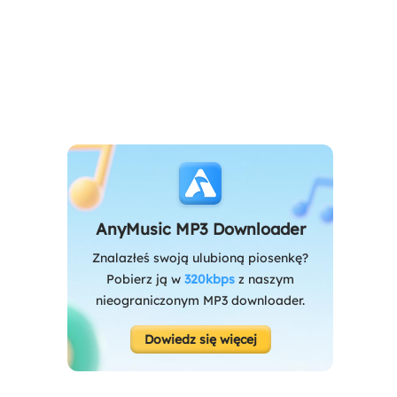
AnyMusic MP3 Downloader
Znalazłeś swoją ulubioną piosenkę?
Pobierz ją w
320kbps
z naszym
nieograniczonym MP3 downloader.
Dowiedz się więcej