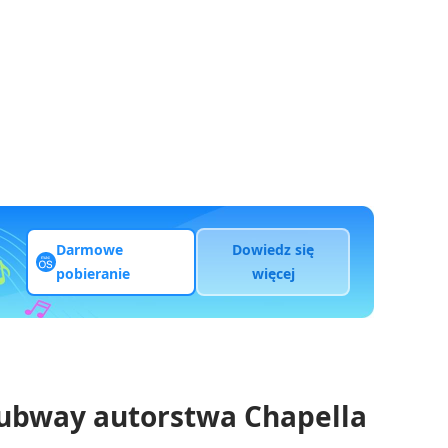
Darmowe
Dowiedz się
pobieranie
więcej
Subway autorstwa Chapella