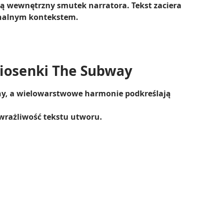
ują wewnętrzny smutek narratora. Tekst zaciera
onalnym kontekstem.
piosenki The Subway
jny, a wielowarstwowe harmonie podkreślają
 wrażliwość tekstu utworu.