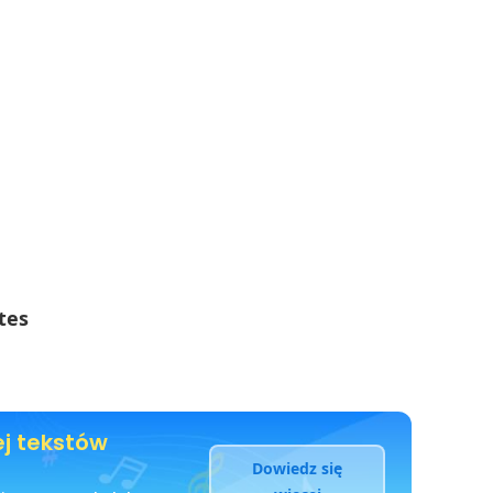
tes
ej tekstów
Dowiedz się