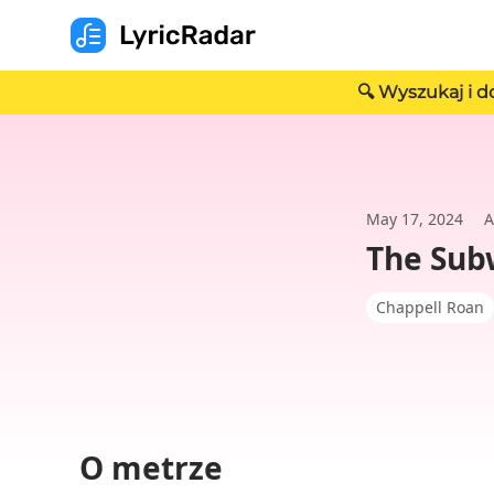
🔍 Wyszukaj i d
May 17, 2024
A
The Sub
Chappell Roan
O metrze