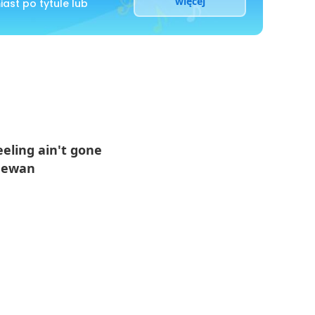
więcej
ast po tytule lub
eeling ain't gone
chewan