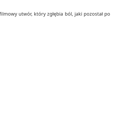
ilmowy utwór, który zgłębia ból, jaki pozostał po
cia miejskiego i wewnętrznych zmagań, tworząc
zuć.