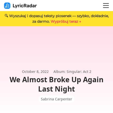
🔍 Wyszukaj i dopasuj teksty piosenek — szybko, dokładnie,
za darmo.
Wypróbuj teraz →
October 8, 2022
Album: Singular: Act 2
We Almost Broke Up Again
Last Night
Sabrina Carpenter