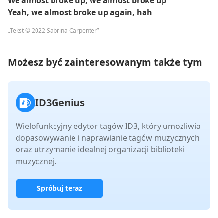
We almost broke up, we almost broke up
Yeah, we almost broke up again, hah
„Tekst © 2022 Sabrina Carpenter”
Możesz być zainteresowanym także tym
ID3Genius
Wielofunkcyjny edytor tagów ID3, który umożliwia
dopasowywanie i naprawianie tagów muzycznych
oraz utrzymanie idealnej organizacji biblioteki
muzycznej.
Spróbuj teraz