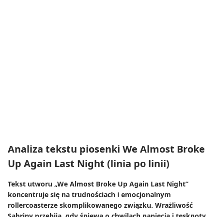
Analiza tekstu piosenki We Almost Broke
Up Again Last Night (linia po linii)
Tekst utworu „We Almost Broke Up Again Last Night”
koncentruje się na trudnościach i emocjonalnym
rollercoasterze skomplikowanego związku. Wrażliwość
Sabriny przebija, gdy śpiewa o chwilach napięcia i tęsknoty,