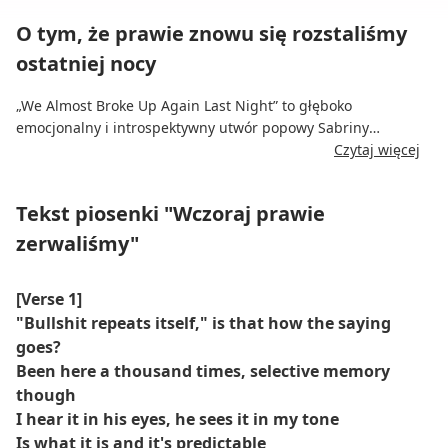
O tym, że prawie znowu się rozstaliśmy
ostatniej nocy
„We Almost Broke Up Again Last Night” to głęboko
emocjonalny i introspektywny utwór popowy Sabriny
Carpenter z albumu „Singular: Act 2”. Utwór, wydany 8
Czytaj więcej
października 2022 roku, zgłębia złożoność trudnego związku,
wyrażając wrażliwość i frustrację w obliczu emocjonalnego
Tekst piosenki "Wczoraj prawie
zamętu.
zerwaliśmy"
Utwór zawiera surowy, pełen wyznań tekst, który ukazuje
miłosne odpychanie i przyciąganie, idealnie zestawiony z
[Verse 1]
sugestywną melodią i emocjonalnym wokalem Sabriny. Utwór
"Bullshit repeats itself," is that how the saying
łączy elementy indie popu z bardziej intymną, oszczędną
goes?
produkcją, pozwalając, by szczery przekaz głęboko rezonował
z słuchaczami.
Been here a thousand times, selective memory
though
I hear it in his eyes, he sees it in my tone
Is what it is and it's predictable