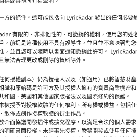
商標或其他所有權聲明。
的條件。這可能包括向 LyricRadar 發出的任何必
cRadar 有限的、非排他性的、可撤銷的權利，使用您的
戶，前提是這種使用不具有誤導性，並且並不意味著對您
且您可以隨時以書面通知撤銷此許可。 LyricRadar 
且無法合理更改或刪除的資料除外。
任何授權副本）仍為授權人以及（如適用）已將智慧財產
組織和原始碼是許可方及其授權人擁有的寶貴商業機密和
共和國、美國和其他國家版權法以及國際條約的保護。
未被授予對授權軟體的任何權利、所有權或權益，包括任
、散佈或創作授權軟體的衍生作品。
放介面協議開發插件或擴充程序，以滿足合法的個人需求
的明確書面授權。未經事先授權，嚴禁開發或使用任何插